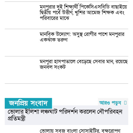
মনপুরার দুই শিক্ষার্থী পিকেসিএসবিডি বাছাইয়ে
দ্বিতীয় পর্বে উত্তীর্ণ, খুশির আমেজ শিক্ষক এবং
পরিবারের মাঝে
মানবিক উদ্যোগ: অসুস্থ রোগীর পাশে মনপুরার
একঝাঁক তরুণ
মনপুরা হাসপাতালে বেড়েছে সেবার মান, রয়েছে
জনবল সংকট
জনপ্রিয় সংবাদ
আরও পড়ুন
ভোলার ইলিশা লঞ্চঘাট পরিদর্শন করলেন নৌপরিবহন
প্রতিমন্ত্রী
ভোলায় সবুজ বাংলা সোসাইটির, বৃক্ষরোপণ