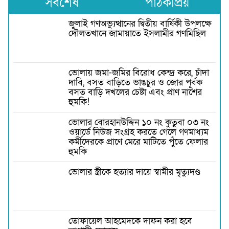
সর্বশেষ
পাঠকপ্রিয়
জুলাই গণঅভ্যুত্থানের দ্বিতীয় বার্ষিকী উপলক্ষে
দৌলতখানে জামায়াতে ইসলামীর গণমিছিল
ভোলায় জমা-জমির বিরোধ কেন্দ্র করে, চাঁদা
দাবি, বসত বাড়িতে ভাঙচুর ও জোর পূর্বক
বসত বাড়ি দখলের চেষ্টা এবং প্রাণ নাশের
হুমকি! ‎
ভোলার বোরহানউদ্দিন ১০ নং কুতুবা ০৩ নং
ওয়ার্ডে নিউজ সংগ্রহ করতে গেলে গণমাধ্যম
কর্মীদেরকে প্রাণে মেরে মাটিতে পুঁতে ফেলার
হুমকি
ভোলার স্ত্রীকে হত্যার দায়ে স্বামীর মৃত্যুদণ্ড
তোফায়েল আহমেদকে দাফন করা হবে