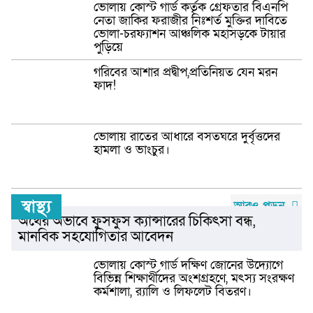
ভোলায় কোস্ট গার্ড কর্তৃক গ্রেফতার বিএনপি
নেতা জাকির ফরাজীর নিঃশর্ত মুক্তির দাবিতে
ভোলা-চরফ্যাশন আঞ্চলিক মহাসড়কে টায়ার
পুড়িয়ে
গরিবের আশার প্রদ্বীপ,প্রতিনিয়ত যেন মরন
ফাদ!
ভোলায় রাতের আধারে বসতঘরে দুর্বৃত্তদের
হামলা ও ভাংচুর।
স্বাস্থ্য
আরও পড়ুন
অর্থের অভাবে ফুসফুস ক্যান্সারের চিকিৎসা বন্ধ,
মানবিক সহযোগিতার আবেদন
ভোলায় কোস্ট গার্ড দক্ষিণ জোনের উদ্যোগে
বিভিন্ন শিক্ষার্থীদের অংশগ্রহণে, মৎস্য সংরক্ষণ
কর্মশালা, র‍্যালি ও লিফলেট বিতরণ।