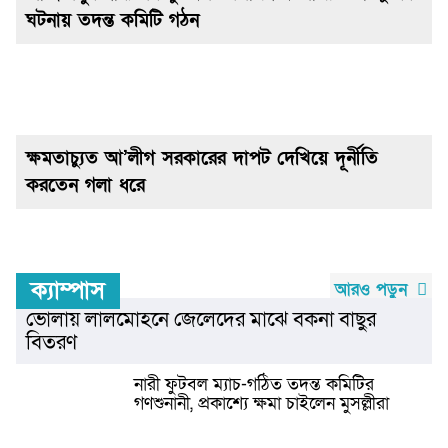
ঘটনায় তদন্ত কমিটি গঠন
ক্ষমতাচ্যুত আ’লীগ সরকারের দাপট দেখিয়ে দূর্নীতি
করতেন গলা ধরে
ক্যাম্পাস
আরও পড়ুন
ভোলায় লালমোহনে জেলেদের মাঝে বকনা বাছুর
বিতরণ
নারী ফুটবল ম্যাচ-গঠিত তদন্ত কমিটির
গণশুনানী, প্রকাশ্যে ক্ষমা চাইলেন মুসল্লীরা