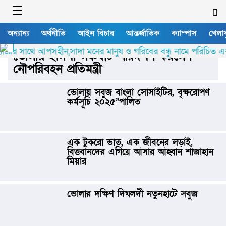
অন্যান্য
অর্থনীতি
আইন বিচার
আন্তর্জাতিক
ক্যাম্পাস
খেলাধ
র সাথে আপসহীন,সাদা মনের মানুষ ও গরিবের বন্ধু নামে পরিচিত একজন মা
ভোলার ইলিশা লঞ্চঘাট পরিদর্শন করলেন
নৌপরিবহন প্রতিমন্ত্রী
ভোলায় সবুজ বাংলা সোসাইটির, বৃক্ষরোপণ
কর্মসূচি ২০২৫”পালিত
এক টুকরো ভাত, এক জীবনের লড়াই,
বিত্তবানদের এগিয়ে আসার আহ্বান শাজাহান
মিয়ার
ভোলার দক্ষিণ দিঘলদী নতুনহাটে সবুজ