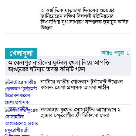
আন্তর্জাতিক মাতৃভাষা দিবসের শুভেচ্ছা
বৈষম্য বিরোধী ছাত্র আন্দোলনে হামলা ঘটনায়
জানিয়েছেন দক্ষিণ দিঘলদী ইউনিয়নের
জামালপুর সদর উপজেলা আওয়ামী লীগের
বিএনপি’র যুগ সাধারণ সম্পাদক হুমায়ুন কবির
সাধারণ সম্পাদক আটক
উজ্জ্বল
জনস্বাস্থ্য অধিদপ্তরের নির্বাহী প্রকৌশলী
সুলতানের চেষ্টায় ৩৫০ কোটি টাকা বরাদ্ধে
খেলাধুলা
আরও পড়ুন
বদলে যাচ্ছে জামালপুরের চিত্র
আক্কেলপুর নারীদের ফুটবল খেলা নিয়ে আপত্তি-
ভাঙচুরের ঘটনায় তদন্ত কমিটি গঠন
লালমোহন উপজেলা তারেক রহমান ঐক্য
পরিষদের কমিটি গঠন সভাপতি মোঃ শাওন
নাটোরে জাতীয় গোল্ডকাপ টুর্নামেন্ট উদ্বোধন
সাধারণ সম্পাদক মোঃ রাশেদ
করেন- জেলা প্রশাসক আসমা শাহীন
জামালপুরে ৪০ পিচ টাপেনটাডল ট্যাবলেট সহ
মাদক ব্যবসায়ী গ্রেফতার
নলডাঙ্গায় কুয়েত সোসাইটির আয়োজনে ২
হাজার চক্ষুরোগীর ফ্রী চিকিৎসা সেবা
২-০ ব্যবধানে সিরিজ জয় দেশের ক্রিকেটের