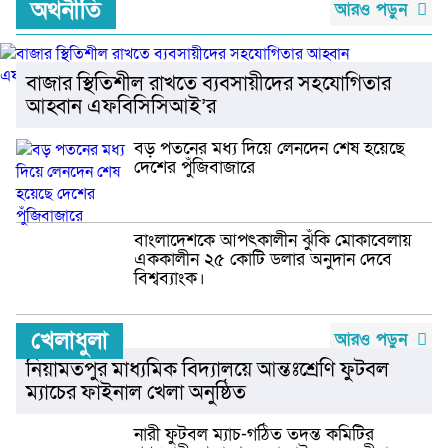
অর্থনীতি
আরও পড়ুন
বাজার স্থিতিশীল রাখতে ব্যবসায়ীদের সহযোগিতার
আহ্বান এফবিসিসিআই’র
বড় পতনের মধ্য দিয়ে লেনদেন শেষ হয়েছে
দেশের পুঁজিবাজারে
বাংলাদেশকে আপৎকালীন ঝুঁকি মোকাবেলায়
এককালীন ২৫ কোটি ডলার অনুদান দেবে
বিশ্বব্যাংক।
খেলাধুলা
আরও পড়ুন
নিয়ামতপুর মাধ্যমিক বিদ্যালয়ে আন্তঃশ্রেণি ফুটবল
ম্যাচের ফাইনাল খেলা অনুষ্ঠিত
নারী ফুটবল ম্যাচ-গঠিত তদন্ত কমিটির