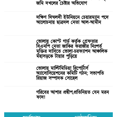
জমি দখলের চেষ্টার অভিযোগ
দক্ষিণ দিঘলদী ইউনিয়নে চেয়ারম্যান পদে
আলোচনায় ছাত্রদল নেতা আল-আমীন
ভোলায় কোস্ট গার্ড কর্তৃক গ্রেফতার
বিএনপি নেতা জাকির ফরাজীর নিঃশর্ত
মুক্তির দাবিতে ভোলা-চরফ্যাশন আঞ্চলিক
মহাসড়কে টায়ার পুড়িয়ে
ভোলায় মাল্টিমিডিয়া রিপোর্টার্স
অ্যাসোসিয়েশনের কমিটি গঠন; সভাপতি
রিয়াজ সম্পাদক সোহেল
গরিবের আশার প্রদ্বীপ,প্রতিনিয়ত যেন মরন
ফাদ!