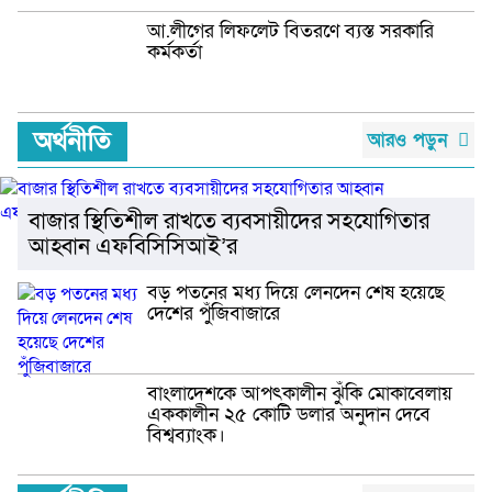
আ.লীগের লিফলেট বিতরণে ব্যস্ত সরকারি
কর্মকর্তা
অর্থনীতি
আরও পড়ুন
বাজার স্থিতিশীল রাখতে ব্যবসায়ীদের সহযোগিতার
আহ্বান এফবিসিসিআই’র
বড় পতনের মধ্য দিয়ে লেনদেন শেষ হয়েছে
দেশের পুঁজিবাজারে
বাংলাদেশকে আপৎকালীন ঝুঁকি মোকাবেলায়
এককালীন ২৫ কোটি ডলার অনুদান দেবে
বিশ্বব্যাংক।