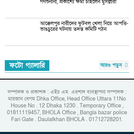
গণশুনানী, প্রকাশ্যে ক্ষমা চাইলেন মুসল্লীরা
আক্কেলপুর নারীদের ফুটবল খেলা নিয়ে আপত্তি-
ভাঙচুরের ঘটনায় তদন্ত কমিটি গঠন
ফটো গ্যালারি
আরও পড়ুন
সম্পাদক ও প্রকাশক : এইচ এম এরশাদ ব্যবস্থাপনা সম্পাদক :
মারজান বেগম Dhka Office, Head Office Uttara 11No
House No . 12 Dhaka 1230 . Temporary Office ,
01811119457, BHOLA Office , Bangla bazar police
Fari Gate . Daulatkhan BHOLA . 01712728201.