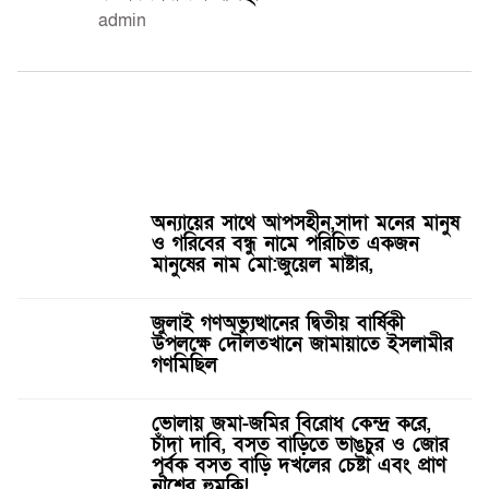
admin
অন্যায়ের সাথে আপসহীন,সাদা মনের মানুষ
ও গরিবের বন্ধু নামে পরিচিত একজন
মানুষের নাম মো:জুয়েল মাষ্টার,
জুলাই গণঅভ্যুত্থানের দ্বিতীয় বার্ষিকী
উপলক্ষে দৌলতখানে জামায়াতে ইসলামীর
গণমিছিল
ভোলায় জমা-জমির বিরোধ কেন্দ্র করে,
চাঁদা দাবি, বসত বাড়িতে ভাঙচুর ও জোর
পূর্বক বসত বাড়ি দখলের চেষ্টা এবং প্রাণ
নাশের হুমকি! ‎