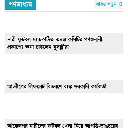
গণমাধ্যম
আরও পড়ুন
নারী ফুটবল ম্যাচ-গঠিত তদন্ত কমিটির গণশুনানী,
প্রকাশ্যে ক্ষমা চাইলেন মুসল্লীরা
আ.লীগের লিফলেট বিতরণে ব্যস্ত সরকারি কর্মকর্তা
আক্কেলপুর নারীদের ফুটবল খেলা নিয়ে আপত্তি-ভাঙচুরের