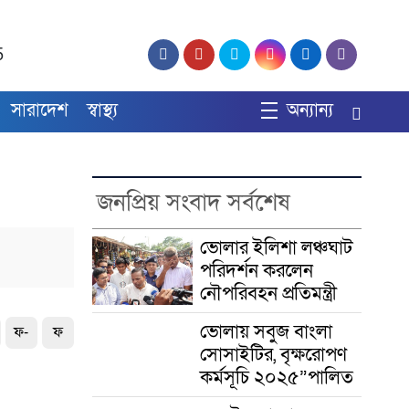
5
সারাদেশ
স্বাস্থ্য
অন্যান্য
জনপ্রিয় সংবাদ সর্বশেষ
ভোলার ইলিশা লঞ্চঘাট
পরিদর্শন করলেন
নৌপরিবহন প্রতিমন্ত্রী
ভোলায় সবুজ বাংলা
ফ-
ফ
সোসাইটির, বৃক্ষরোপণ
কর্মসূচি ২০২৫”পালিত