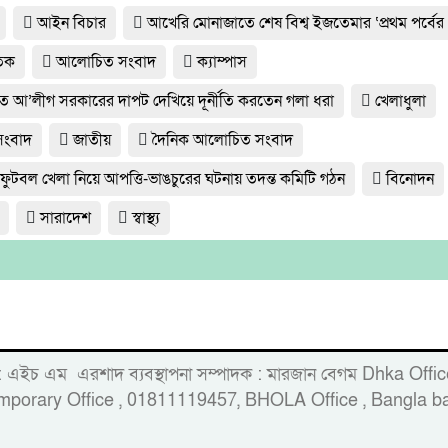
আইন বিচার
আখেরি মোনাজাতে শেষ বিশ্ব ইজতেমার ‘প্রথম পর্বের 
তিক
আলোচিত সংবাদ
ক্যাম্পাস
্যুত আ’লীগ সরকারের দাপট দেখিয়ে দূর্নীতি করতেন গলা ধরা
খেলাধুলা
 সংবাদ
জাতীয়
দৈনিক আলোচিত সংবাদ
 ফুটবল খেলা নিয়ে আপত্তি-ভাঙচুরের ঘটনায় তদন্ত কমিটি গঠন
বিনোদন
সারাদেশ
স্বাস্থ্য
 : এইচ এম এরশাদ ব্যবস্থাপনা সম্পাদক : মারজান বেগম Dhka Of
porary Office , 01811119457, BHOLA Office , Bangla ba