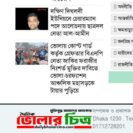
অর্থনীতি
দক্ষিণ দিঘলদী
ইউনিয়নে চেয়ারম্যান
আন্তর্জা
পদে আলোচনায় ছাত্রদল
ক্ষমতাচ
নেতা আল-আমীন
জনপ্রিয়
ভোলায় কোস্ট গার্ড
কর্তৃক গ্রেফতার বিএনপি
নারীদের
নেতা জাকির ফরাজীর
রাজনীতি
নিঃশর্ত মুক্তির দাবিতে
ভোলা-চরফ্যাশন
আঞ্চলিক মহাসড়কে
টায়ার পুড়িয়ে
সম্পাদক ও প্রকাশক
Dhaka 1230 . Tem
01712728201.