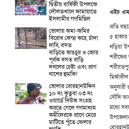
দ্বিতীয় বার্ষিকী উপলক্ষে
দৌলতখানে জামায়াতে
এইচ এম
ইসলামীর গণমিছিল
প্রতি ব
ভোলায় জমা-জমির
৫ হাজার 
বিরোধ কেন্দ্র করে, চাঁদা
দাবি, বসত
নড়িয়া উপ
বাড়িতে ভাঙচুর ও জোর
শরীফের 
পূর্বক বসত বাড়ি
দখলের চেষ্টা এবং প্রাণ
শরীয়তপুর
নাশের হুমকি! ‎
মির্জাখী
ভোলার বোরহানউদ্দিন
অনুসারী
১০ নং কুতুবা ০৩ নং
সৌদি আর
ওয়ার্ডে নিউজ সংগ্রহ
করতে গেলে গণমাধ্যম
মধ্যে স
কর্মীদেরকে প্রাণে মেরে
উপজেলার 
মাটিতে পুঁতে ফেলার
বোরহানউদ