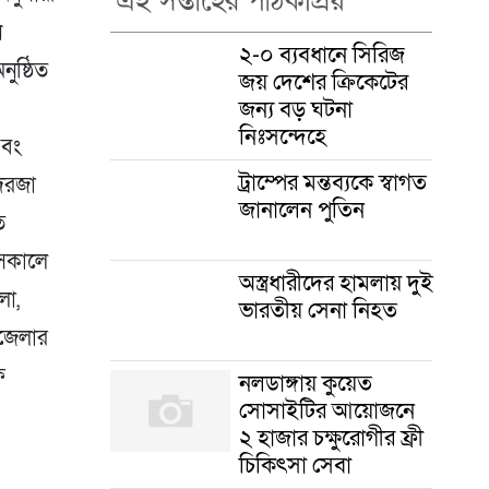
এই সপ্তাহের পাঠকপ্রিয়
ন
২-০ ব্যবধানে সিরিজ
ুষ্ঠিত
জয় দেশের ক্রিকেটের
জন্য বড় ঘটনা
নিঃসন্দেহে
এবং
ট্রাম্পের মন্তব্যকে স্বাগত
 দরজা
জানালেন পুতিন
ত
সকালে
অস্ত্রধারীদের হামলায় দুই
লা,
ভারতীয় সেনা নিহত
পজেলার
ফ
নলডাঙ্গায় কুয়েত
সোসাইটির আয়োজনে
২ হাজার চক্ষুরোগীর ফ্রী
চিকিৎসা সেবা