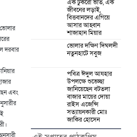
এক টুকরো ভাত, এক
জীবনের লড়াই,
বিত্তবানদের এগিয়ে
আসার আহ্বান
 ভোলার
শাজাহান মিয়ার
পরের
ভোলার দক্ষিণ দিঘলদী
খীল দরবার
নতুনহাটে সবুজ
কানিয়ার
পবিত্র ঈদুল আযহার
উপলক্ষে শুভেচ্ছা
হাজার
জানিয়েছেন বটতলা
ছেন এবং
বাজার মায়ের দোয়া
ুসারীর
রাইস এজেন্সি
সত্যায়নকারী মোঃ
এই
জাকির হোসেন
রী।
অনুসারী