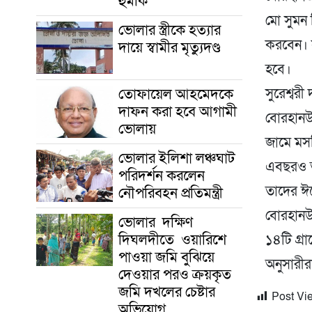
হুমকি
মো সুমন
ভোলার স্ত্রীকে হত্যার
করবেন। স
দায়ে স্বামীর মৃত্যুদণ্ড
হবে।
তোফায়েল আহমেদকে
সুরেশ্বর
দাফন করা হবে আগামী
বোরহানউদ
ভোলায়
জামে মস
ভোলার ইলিশা লঞ্চঘাট
এবছরও ত
পরিদর্শন করলেন
তাদের ঈ
নৌপরিবহন প্রতিমন্ত্রী
বোরহানউদ
ভোলার দক্ষিণ
দিঘলদীতে ওয়ারিশে
১৪টি গ্র
পাওয়া জমি বুঝিয়ে
অনুসারী
দেওয়ার পরও ক্রয়কৃত
জমি দখলের চেষ্টার
Post Vi
অভিযোগ