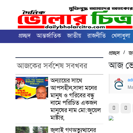
প্রচ্ছদ
আন্তর্জাতিক
জাতীয়
রাজনীতি
খেলাধুলা
প্রচ্ছদ
/
জ
আজ ভো
আজকের সর্বশেষ সবখবর
অন্যায়ের সাথে
ad
আপসহীন,সাদা মনের
Ma
মানুষ ও গরিবের বন্ধু
নামে পরিচিত একজন
মানুষের নাম মো:জুয়েল
মাষ্টার,
জুলাই গণঅভ্যুত্থানের