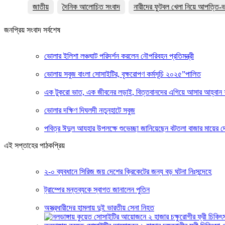
জাতীয়
দৈনিক আলোচিত সংবাদ
নারীদের ফুটবল খেলা নিয়ে আপত্তি-ভ
জনপ্রিয় সংবাদ সর্বশেষ
ভোলার ইলিশা লঞ্চঘাট পরিদর্শন করলেন নৌপরিবহন প্রতিমন্ত্রী
ভোলায় সবুজ বাংলা সোসাইটির, বৃক্ষরোপণ কর্মসূচি ২০২৫”পালিত
এক টুকরো ভাত, এক জীবনের লড়াই, বিত্তবানদের এগিয়ে আসার আহ্বান 
ভোলার দক্ষিণ দিঘলদী নতুনহাটে সবুজ
পবিত্র ঈদুল আযহার উপলক্ষে শুভেচ্ছা জানিয়েছেন বটতলা বাজার মায়ের 
এই সপ্তাহের পাঠকপ্রিয়
২-০ ব্যবধানে সিরিজ জয় দেশের ক্রিকেটের জন্য বড় ঘটনা নিঃসন্দেহে
ট্রাম্পের মন্তব্যকে স্বাগত জানালেন পুতিন
অস্ত্রধারীদের হামলায় দুই ভারতীয় সেনা নিহত