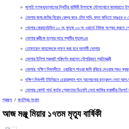
জুলাই গণঅভ্যুত্থানের দ্বিতীয় বার্ষিকী উপলক্ষে দৌলতখানে জামায়াতে ই
ভোলায় জমা-জমির বিরোধ কেন্দ্র করে, চাঁদা দাবি, বসত বাড়িতে ভাঙচুর ও জো
ভোলার বোরহানউদ্দিন ১০ নং কুতুবা ০৩ নং ওয়ার্ডে নিউজ সংগ্রহ করতে গেল
ভোলার স্ত্রীকে হত্যার দায়ে স্বামীর মৃত্যুদণ্ড
তোফায়েল আহমেদকে দাফন করা হবে আগামী ভোলায়
ভোলার ইলিশা লঞ্চঘাট পরিদর্শন করলেন নৌপরিবহন প্রতিমন্ত্রী
ভোলার দক্ষিণ দিঘলদীতে ওয়ারিশে পাওয়া জমি বুঝিয়ে দেওয়ার পরও ক্রয়
দক্ষিণ দিঘলদী ইউনিয়নে চেয়ারম্যান পদে আলোচনায় ছাত্রদল নেতা আল
ভোলায় কোস্ট গার্ড কর্তৃক গ্রেফতার বিএনপি নেতা জাকির ফরাজীর নিঃশর্
প্রচ্ছদ
/
জনপ্রিয় সংবাদ
আজ মঞ্জু মিয়ার ১৭তম মৃত্যু বার্ষিকী