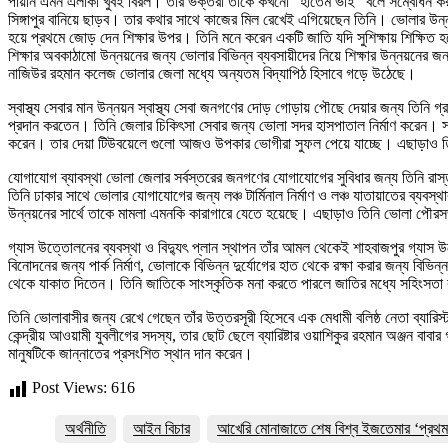
পায়নি এমন এলাকা খুবই বিরল। তাঁর ভক্তরা তাঁকে কখনো “হাতেম ভাই” বলে সম্বোধন ক
সিঙ্গাপুর বানিয়ে ছাড়ব। তার কথার সাথে কাজের মিল রেখেই এগিয়েছেন তিনি। ভোলার উন্নয়ন
হয়ে প্রথমে জোড় দেন শিক্ষার উপর। তিনি মনে করেন একটি জাতি যদি সুশিক্ষায় শিক্ষিত 
শিক্ষার অবকাঠামো উন্নয়নের জন্য ভোলার বিভিন্ন ব্যবসায়ীদের নিয়ে শিক্ষার উন্নয়নের জন
নাজিউর রহমান কলেজ ভোলার জেলা মধ্যে অন্যতম বিদ্যাপিঠ হিসাবে গড়ে উঠেছে।
স্বাস্থ্য সেবার মান উন্নয়ন স্বাস্থ্য সেবা জনগণের দোড় গোড়ায় পৌছে দেয়ার জন্য তিনি গ
প্রদান করতেন। তিনি জেলার চিকিৎসা সেবার জন্য ভোলা সদর হাসপাতাল নির্মাণ করেন। সদ
করেন। তার দেয়া টিউবয়েলে গুলো আজও উপকার ভোগীরা সুফল পেয়ে যাচ্ছে। এছাড়াও তিনি
যোগাযোগ ব্যাবস্থা ভোলা জেলার সর্বস্তরের জনগণের যোগাযোগের সুবিধার জন্য তিনি রাস্তা
তিনি ঢাকার সাথে ভোলার যোগাযোগের জন্য লঞ্চ টার্মিনাল নির্মাণ ও লঞ্চ যাতায়াতের ব্য
উন্নয়নের সার্থে তাকে মামলা এমনকি কারাগারে যেতে হয়েছে। এছাড়াও তিনি ভোলা পৌরসভা
গ্যাস উত্তোলনের ব্যবস্থা ও বিদ্যুৎ প্লান স্থাপন তাঁর আমল থেকেই শাহবাজপুর গ্যা
বিনোদনের জন্য পার্ক নির্মাণ, ভোলাকে বিভিন্ন দুর্যোগের হাত থেকে রক্ষা করার জন্য বিভ
থেকে যাকাত দিতেন। তিনি জাতিকে সাংস্কৃতিক মনা করতে পারলে জাতির মধ্যে সহিংসতা 
তিনি ভোলাবাসীর জন্য রেখে গেছেন তাঁর উত্তরসূরী হিসেবে এক মেধামী বলিষ্ঠ নেতা ব্যারি
কেন্দ্রীয় আওয়ামী যুবলীগের সদস্য, তার ছোট ছেলে ব্যারিষ্টার ওয়াশিকুর রহমান অঞ্জন 
মানুষটিকে জান্নাতের প্রসংশিত স্থান দান করেন।
Post Views:
616
অর্থনীতি
আইন বিচার
আখেরি মোনাজাতে শেষ বিশ্ব ইজতেমার ‘প্রথম প