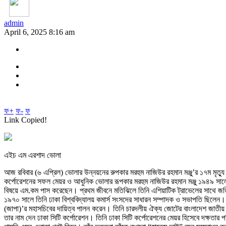
admin
April 6, 2025 8:16 am
ফ+
ফ-
ফ
Link Copied!
এইচ এম এরশাদ ভোলা
আজ রবিবার (৬ এপ্রিল) ভোলার উন্নয়নের রুপকার মরহুম নাজিউর রহমান মঞ্জু’র ১৭ম মৃত্য
কর্পোরেশনের সফল মেয়র ও আধুনিক ভোলার রূপকার মরহুম নাজিউর রহমান মঞ্জু ১৯৪৯ সালের 
বিষয়ে এম.কম পাস করেছেন। প্রথম জীবনে মতিঝিলে তিনি এশিয়াটিক ট্রাভেলের সাথে জ
১৯৭০ সালে তিনি ঢাকা বিশ্ববিদ্যালয় কমার্স সংসদের সাধারন সম্পাদক ও সভাপতি ছিলেন। ত
(জাপা)’র মহাসচিবের দায়িত্ব পালন করেন। তিনি চারদলীয় ঐক্য জোটের বাংলাদেশ জাতীয় পার
তার নাম দেন ঢাকা সিটি কর্পোরেশন। তিনি ঢাকা সিটি কর্পোরেশনের মেয়র হিসেবে দক্ষ