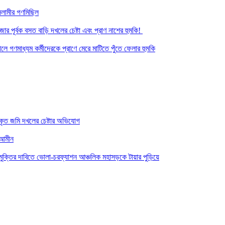
সলামীর গণমিছিল
র পূর্বক বসত বাড়ি দখলের চেষ্টা এবং প্রাণ নাশের হুমকি! ‎
ে গণমাধ্যম কর্মীদেরকে প্রাণে মেরে মাটিতে পুঁতে ফেলার হুমকি
কৃত জমি দখলের চেষ্টার অভিযোগ
-আমীন
ত মুক্তির দাবিতে ভোলা-চরফ্যাশন আঞ্চলিক মহাসড়কে টায়ার পুড়িয়ে