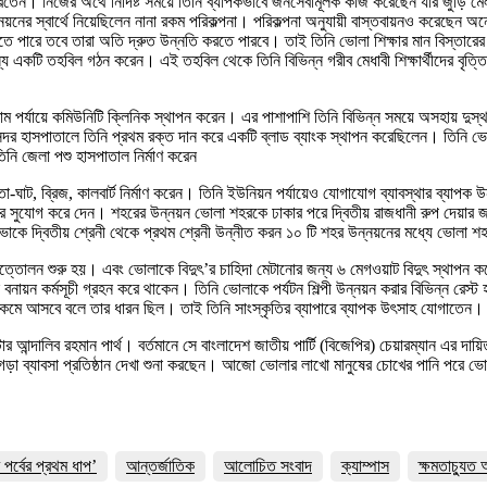
রতেন। নিজের অর্থে নির্দিষ্ট সময়ে তিনি ব্যাপকভাবে জনসেবামূলক কাজ করেছেন যার জুড়
ের স্বার্থে নিয়েছিলেন নানা রকম পরিকল্পনা। পরিকল্পনা অনুযায়ী বাস্তবায়নও করেছেন অনে
হতে পারে তবে তারা অতি দ্রুত উন্নতি করতে পারবে। তাই তিনি ভোলা শিক্ষার মান বিস্তার
্য একটি তহবিল গঠন করেন। এই তহবিল থেকে তিনি বিভিন্ন গরীব মেধাবী শিক্ষার্থীদের বৃত্তি 
্রাম পর্যায়ে কমিউনিটি ক্লিনিক স্থাপন করেন। এর পাশাপাশি তিনি বিভিন্ন সময়ে অসহায় দুস্থ
র হাসপাতালে তিনি প্রথম রক্ত দান করে একটি ব্লাড ব্যাংক স্থাপন করেছিলেন। তিনি ভোলা
 জেলা পশু হাসপাতাল নির্মাণ করেন
-ঘাট, ব্রিজ, কালবার্ট নির্মাণ করেন। তিনি ইউনিয়ন পর্যায়েও যোগাযোগ ব্যাবস্থার ব্যাপক উ
বস্থার সুযোগ করে দেন। শহরের উন্নয়ন ভোলা শহরকে ঢাকার পরে দ্বিতীয় রাজধানী রুপ দেয়ার
কে দ্বিতীয় শ্রেনী থেকে প্রথম শ্রেনী উন্নীত করন ১০ টি শহর উন্নয়নের মধ্যে ভোলা শহ
স উত্তোলন শুরু হয়। এবং ভোলাকে বিদুৎ’র চাহিদা মেটানোর জন্য ৬ মেগওয়াট বিদুৎ স্থাপন
িন্ন বনায়ন কর্মসূচী গ্রহন করে থাকেন। তিনি ভোলাকে পর্যটন শিল্পী উন্নয়ন করার বিভিন্ন র
কমে আসবে বলে তার ধারন ছিল। তাই তিনি সাংস্কৃতির ব্যাপারে ব্যাপক উৎসাহ যোগাতেন।
স্টার আন্দালিব রহমান পার্থ। বর্তমানে সে বাংলাদেশ জাতীয় পার্টি (বিজেপির) চেয়ারম্যান 
বাবার গড়া ব্যাবসা প্রতিষ্ঠান দেখা শুনা করছেন। আজো ভোলার লাখো মানুষের চোখের পানি প
র্বের প্রথম ধাপ’
আন্তর্জাতিক
আলোচিত সংবাদ
ক্যাম্পাস
ক্ষমতাচ্যুত