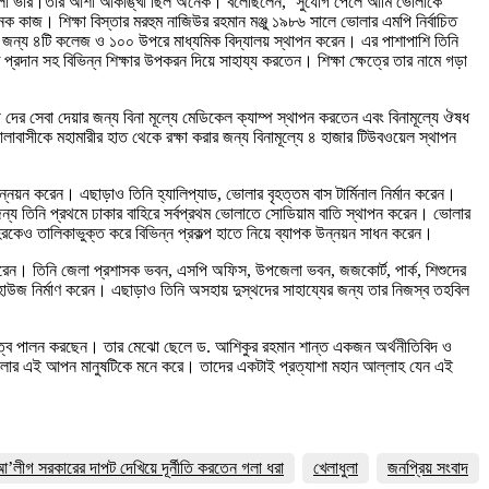
ি মেলা ভার।তাঁর আশা আকাঙ্খা ছিল অনেক। বলেছিলেন, ‘সুযোগ পেলে আমি ভোলাকে
ক কাজ। শিক্ষা বিস্তার মরহুম নাজিউর রহমান মঞ্জু ১৯৮৬ সালে ভোলার এমপি নির্বাচিত
ের জন্য ৪টি কলেজ ও ১০০ উপরে মাধ্যমিক বিদ্যালয় স্থাপন করেন। এর পাশাপাশি তিনি
প্রদান সহ বিভিন্ন শিক্ষার উপকরন দিয়ে সাহায্য করতেন। শিক্ষা ক্ষেত্রে তার নামে গড়া
 দের সেবা দেয়ার জন্য বিনা মূল্যে মেডিকেল ক্যাম্প স্থাপন করতেন এবং বিনামূল্যে ঔষধ
বাসীকে মহামারীর হাত থেকে রক্ষা করার জন্য বিনামূল্যে ৪ হাজার টিউবওয়েল স্থাপন
ন্নয়ন করেন। এছাড়াও তিনি হ্যালিপ্যাড, ভোলার বৃহত্তম বাস টার্মিনাল নির্মান করেন।
 জন্য তিনি প্রথমে ঢাকার বাহিরে সর্বপ্রথম ভোলাতে সোডিয়াম বাতি স্থাপন করেন। ভোলার
রকেও তালিকাভুক্ত করে বিভিন্ন প্রকল্প হাতে নিয়ে ব্যাপক উন্নয়ন সাধন করেন।
 করেন। তিনি জেলা প্রশাসক ভবন, এসপি অফিস, উপজেলা ভবন, জজকোর্ট, পার্ক, শিশুদের
েস্ট হাউজ নির্মাণ করেন। এছাড়াও তিনি অসহায় দুস্থদের সাহায্যের জন্য তার নিজস্ব তহবিল
এর দায়িত্ব পালন করছেন। তার মেঝো ছেলে ড. আশিকুর রহমান শান্ত একজন অর্থনীতিবিদ ও
রে ভোলার এই আপন মানুষটিকে মনে করে। তাদের একটাই প্রত্যাশা মহান আল্লাহ যেন এই
 আ’লীগ সরকারের দাপট দেখিয়ে দূর্নীতি করতেন গলা ধরা
খেলাধুলা
জনপ্রিয় সংবাদ