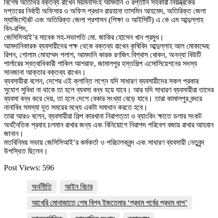
বিশেষ অতিথির বক্তব্য রাখেন ময়মনসিংহ আমদানি ও রপ্তানি সহকারী নিয়ন্ত্রকের
দপ্তরের নির্বাহী অফিসার ও অফিস প্রধান রায়হানা তাসমিন আহমেদ, অতিরিক্ত জেলা
ম্যাজিস্ট্রেট এবং অতিরিক্ত জেলা প্রশাসন (শিক্ষা ও আইসিটি) এ কে এম আব্দুল্লাহ
বিন-রশিদ,
জেসিসিআই’র সাবেক সহ-সভাপতি মো. জাকির হোসেন খান প্রমুখ।
আমদানিকারক ব্যবসায়ীদের পক্ষ থেকে বক্তব্য রাখেন কৃষিবিদ আব্দুল্লাহ আল মোকাদ্দেছ
রিপন, গোলাম মোহাম্মদ পলাশ, আমদানি কারক রণজিৎ বিশ্বাস খোকন, অনন্যা বিউটি
পার্লারের স্বত্বাধিকারী শাকিল আশরাফ, জামালপুর হস্তশিল্প এসোসিয়েশনের সদস্য
সানজানা আক্তার বক্তব্য রাখেন।
ব্যবসায়ীরা বলেন, দেশের এই ক্লান্তি লগ্নে যদি সাধারণ ব্যবসায়ীদের সকল প্রকার
সুযোগ সুবিধা না থাকে তা হলে ব্যবসা বন্ধ হয়ে যাবে। আর যদি সাধারণ ব্যবসায়ীরা তাদের
ব্যবসা বন্ধ করে দেয়, তা হলে দেশে বেকার সংখ্যা বেড়ে যাবে। তারা কামালপুর বন্দরে
নানাবিধ সমস্যা দূত সময়ের মধ্যে একটা সমাধান করতে হবে।
তারা আরও বলেন, ব্যবসায়ীরা শিল্প কারখানা নিরাপত্তা ও ব্যাংকিং ক্ষাতে ডলার সংকট
অর্থনৈতিক প্রবাহ চলমান রাখার জন্য এবং বিনিয়োগে নিরাপদ পরিবেশ বজায় রাখার আহবান
জানান।
মতবিনিময় সভায় জেসিসিআই’র কর্মকর্তা ও পরিচালকবৃন্দ এবং সাধারণ ব্যবসায়ী নেতৃবৃন্দ
উপস্থিত ছিলেন।
Post Views:
596
অর্থনীতি
আইন বিচার
আখেরি মোনাজাতে শেষ বিশ্ব ইজতেমার ‘প্রথম পর্বের প্রথম ধাপ’