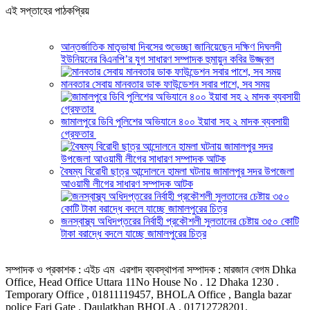
এই সপ্তাহের পাঠকপ্রিয়
আন্তর্জাতিক মাতৃভাষা দিবসের শুভেচ্ছা জানিয়েছেন দক্ষিণ দিঘলদী
ইউনিয়নের বিএনপি’র যুগ সাধারণ সম্পাদক হুমায়ুন কবির উজ্জ্বল
মানবতার সেবায় মানবতার ডাক ফাউন্ডেশন সবার পাশে, সব সময়
জামালপুরে ডিবি পুলিশের অভিযানে ৪০০ ইয়াবা সহ ২ মাদক ব্যবসায়ী
গ্রেফতার
বৈষম্য বিরোধী ছাত্র আন্দোলনে হামলা ঘটনায় জামালপুর সদর উপজেলা
আওয়ামী লীগের সাধারণ সম্পাদক আটক
জনস্বাস্থ্য অধিদপ্তরের নির্বাহী প্রকৌশলী সুলতানের চেষ্টায় ৩৫০ কোটি
টাকা বরাদ্ধে বদলে যাচ্ছে জামালপুরের চিত্র
সম্পাদক ও প্রকাশক : এইচ এম এরশাদ ব্যবস্থাপনা সম্পাদক : মারজান বেগম Dhka
Office, Head Office Uttara 11No House No . 12 Dhaka 1230 .
Temporary Office , 01811119457, BHOLA Office , Bangla bazar
police Fari Gate . Daulatkhan BHOLA . 01712728201.