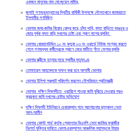
একজন মানুষের নাম মো:জুয়েল মাষ্টার,
জুলাই গণঅভ্যুত্থানের দ্বিতীয় বার্ষিকী উপলক্ষে দৌলতখানে জামায়াতে
ইসলামীর গণমিছিল
ভোলায় জমা-জমির বিরোধ কেন্দ্র করে, চাঁদা দাবি, বসত বাড়িতে ভাঙচুর ও
জোর পূর্বক বসত বাড়ি দখলের চেষ্টা এবং প্রাণ নাশের হুমকি! ‎
ভোলার বোরহানউদ্দিন ১০ নং কুতুবা ০৩ নং ওয়ার্ডে নিউজ সংগ্রহ করতে
গেলে গণমাধ্যম কর্মীদেরকে প্রাণে মেরে মাটিতে পুঁতে ফেলার হুমকি
ভোলার স্ত্রীকে হত্যার দায়ে স্বামীর মৃত্যুদণ্ড
তোফায়েল আহমেদকে দাফন করা হবে আগামী ভোলায়
ভোলার ইলিশা লঞ্চঘাট পরিদর্শন করলেন নৌপরিবহন প্রতিমন্ত্রী
ভোলার দক্ষিণ দিঘলদীতে ওয়ারিশে পাওয়া জমি বুঝিয়ে দেওয়ার পরও
ক্রয়কৃত জমি দখলের চেষ্টার অভিযোগ
দক্ষিণ দিঘলদী ইউনিয়নে চেয়ারম্যান পদে আলোচনায় ছাত্রদল নেতা
আল-আমীন
ভোলায় কোস্ট গার্ড কর্তৃক গ্রেফতার বিএনপি নেতা জাকির ফরাজীর
নিঃশর্ত মুক্তির দাবিতে ভোলা-চরফ্যাশন আঞ্চলিক মহাসড়কে টায়ার