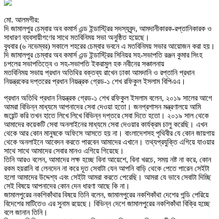
মো. আলমগীর:
দি জামালপুর চেম্বার অব কমার্স এন্ড ইন্ডাস্ট্রির সদস্যবৃন্দ, আমদানীকারক-রপ্তানিকারক ও
সাধারণ ব্যবসায়ীগণের সাথে মতবিনিময় সভা অনুষ্ঠিত হয়েছে।
বুধবার (৬ নভেম্বর) সকালে শহরের চেম্বার ভবনে এ মতবিনিময় সভার আয়োজন করা হয়।
দি জামালপুর চেম্বার অব কমার্স এন্ড ইন্ডাস্ট্রির সিনিয়র সহ-সভাপতি রঞ্জন কুমার সিংহ
চপলের সভাপতিত্বে ও সহ-সভাপতি ইকরামুল হক নবীনের সঞ্চালনায়
মতবিনিময় সভায় প্রধান অতিথির বক্তব্য রাখেন ঢাকা আমদানি ও রপ্তানি প্রধান
নিয়ন্ত্রকের দপ্তরের প্রধান নিয়ন্ত্রক গ্রেড-১ শেখ রফিকুল ইসলাম বিপিএএ।
প্রধান অতিথি প্রধান নিয়ন্ত্রক গ্রেড-১ শেখ রফিকুল ইসলাম বলেন, ২০১৯ সালের আগে
আমরা বিভিন্ন মাধ্যমে আপনাদের সেবা দেওয়া হতো। জনপ্রশাসন মন্ত্রণালয়ে আমি
জয়েন্ট করি তখন হাতে লিখে লিখে বিভিন্ন দপ্তরে সেবা দিতে হতো। ২০১৯ সাল থেকে
আমাদের কয়েকটি সেবা অনলাইনের মাধ্যমে সেবা দেওয়ার কার্যক্রম চালু করেছি। এখন
থেকে আর কোন মানুষকে অফিসে আসতে হয় না। বাংলাদেশসহ পৃথিবীর যে কোন জায়গায়
থেকে অনলাইনে আবেদন করতে পারবেন আমাদের এখানে। তথ্যপ্রযুক্তি এগিয়ে যাওয়ার
সাথে সাথে আমাদের সেবার মানও এগিয়ে গিয়েছে।
তিনি আরও বলেন, আমাদের লক্ষ হচ্ছে বিনা আয়েশে, বিনা খরচে, সময় নষ্ট না করে, কোন
রকম হয়রানি বা লেনদেন না করে দূত সেবাটা যেন আপনি বাড়ি থেকে পেতে পারেন সেইটা
হলো আমাদের উদ্দেশ্য এবং সেইটা আমরা করতে পেরেছি। আমরা যে ভাবে সেবাটা দিচ্ছি
সেই বিষয়ে আপনাদের কোন দেন ধারণা আছে কি না।
জামালপুরের নকশিকাঁথার বিষয়ে তিনি বলেন, জামালপুরের নকশিকাঁথা দেশের গন্ডি পেরিয়ে
বিদেশের মাটিতেও এর সুনাম রয়েছে। বিভিন্ন দেশে জামালপুরের নকশিকাঁথা বিক্রি হচ্ছে
বলে জানান তিনি।