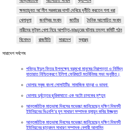
আন্তর্জাতিক
আলোচিত সংবাদ
ক্যাম্পাস
ক্ষমতাচ্যুত আ’লীগ সরকারের দাপট দেখিয়ে দূর্নীতি করতেন গলা ধরা
খেলাধুলা
জনপ্রিয় সংবাদ
জাতীয়
দৈনিক আলোচিত সংবাদ
নারীদের ফুটবল খেলা নিয়ে আপত্তি-ভাঙচুরের ঘটনায় তদন্ত কমিটি গঠন
বিনোদন
রাজনীতি
সারাদেশ
স্বাস্থ্য
সারাদেশ সর্বশেষ
পবিত্র ঈদুল ফিতর উপলক্ষ্যে ঘরমুখো মানুষের নিরাপত্তা ও নির্বিঘ্ন
যাতায়াত নিশ্চিতকরণে ইলিশা ফেরিঘাটে মতবিনিময় সভা অনুষ্ঠিত।
ভোলায় সবুজ বাংলা সোসাইটির সামাজিক যাত্রা ও ভাবনা
ভোলায় দুর্বৃত্তের ছুরিকাঘাতে এক অটো চালকের মৃ*ত্যু
আন্তর্জাতিক মাতৃভাষা দিবসের শুভেচ্ছা জানিয়েছেন দক্ষিণ দিঘলদী
ইউনিয়নের বিএনপি’র যুগ সাধারণ সম্পাদক হুমায়ুন কবির উজ্জ্বল
আন্তর্জাতিক মাতৃভাষা দিবসের শুভেচ্ছা জানিয়েছেন দক্ষিণ দিঘলদী
ইউনিয়নের ছাত্রদল সাধারণ সম্পাদক বেপারী আলামিন