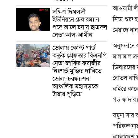
আওয়ামী লীগ
দক্ষিণ দিঘলদী
ইউনিয়নে চেয়ারম্যান
নিয়ে শুরু 
পদে আলোচনায় ছাত্রদল
মেয়াদে না
নেতা আল-আমীন
অনুসন্ধানে 
ভোলায় কোস্ট গার্ড
কর্তৃক গ্রেফতার বিএনপি
মালামাল ক্
নেতা জাকির ফরাজীর
ডিলারদের ব
নিঃশর্ত মুক্তির দাবিতে
ভোলা-চরফ্যাশন
বোতল বাণিজ
আঞ্চলিক মহাসড়কে
বাইরে কালো
টায়ার পুড়িয়ে
গড ফাদার
যমুনা সার 
পরিকল্পনায়
বাংলাদেশ 