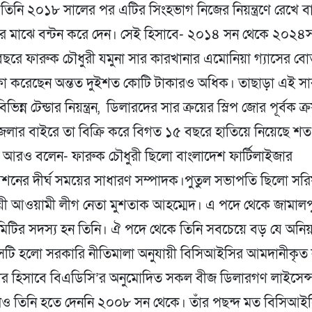
হলে তিনি ২০১৮ সালের পর এটির সিংহভাগ নিজের নিয়ন্ত্রণে রেখে 
ের মাঝে বন্টন করে দেন। সেই হিসাবে- ২০১৪ সন থেকে ২০২৪সন 
ছরে ফারুক চৌধুরী যমুনা সার কারখানার এমোনিয়া গ্যাসের বোত
ফা করেছেন অন্তত দুইশত কোটি টাকারও অধিক। তাছাড়া এই সা
ভিন্ন টেন্ডার নিয়ন্ত্রন, ডিলারদের সার ক্রয়ের স্লিপ জোর পূর্বক ক
 জেলার বাইরে তা বিক্রি করে বিগত ১৫ বছরে হাতিয়ে নিয়েছে 
ি আরও বলেন- ফারুক চৌধুরী ছিলো বাংলাদেশ ফার্টিলাইজার
েশনের দীর্ঘ সময়ের সাধারণ সম্পাদক।পুতুল সভাপতি ছিলো সরি
ায়ী আওয়ামী লীগ নেতা মুশতাক আহম্মেদ। এ পদে থেকে জামালপ
মিটির সদস্য হন তিনি। ঐ পদে থেকে তিনি সবচেয়ে বড় যে অনি
েটি হলো সরকারি নীতিমালা অনুযায়ী বিসিআইসির আমদানীকৃত
ার হিসাবে বিএডিসি’র অনুমোদিত সকল বীজ ডিলারগণ লাইসেন্
ও তিনি হতে দেননি ২০০৮ সন থেকে। তাঁর পছন্দ মত বিসিআই