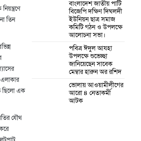
বাংলাদেশ জাতীয় পার্টি
িয়ন্ত্রণে
বিজেপি দক্ষিণ দিঘলদী
ইউনিয়ন ছাত্র সমাজ
না তিন
কমিটি গঠন ও উপলক্ষে
আলোচনা সভা।
িভিন্ন
পবিত্র ঈদুল আযহা
উপলক্ষে শুভেচ্ছা
র
জানিয়েছেন সাবেক
্যাসের
মেম্বার হারুন অর রশিদ
দ এলাকার
ভোলায় আওয়ামীলীগের
বে ছিলো এক
আরো ৪ নেতাকর্মী
আটক
মিতির যৌথ
 করে
 লুটপাট