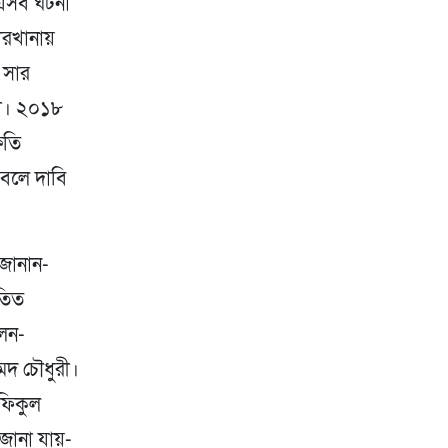
 এসব ঘটনা
ারখানায়
 সার
কা। ২০১৮
ষতি
 বলে দাবি
 জানান-
তিত
লেন-
েদ চৌধুরী।
রফিকুল
জানা যায়-