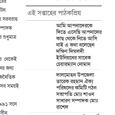
ুরের
 টন
এই সপ্তাহের পাঠকপ্রিয়
ায় সরবরাহ
আমি আপনাদেরকে
ম্পাদক
দিতে এসেছি আপনাদের
শুধুমাত্র
কাছ থেকে নিতে আসি
নাই এ কথা বলেছেন
দক্ষিণ দিঘলদী
ইউনিয়নের সাবেক
 পর থেকেই
চেয়ারম্যান নোমান
ের জন্য
লালমোহন উপজেলা
রাজনৈতিক
তারেক রহমান ঐক্য
েট সব সময়ই
পরিষদের কমিটি গঠন
সভাপতি মোঃ শাওন
সাধারণ সম্পাদক মোঃ
১৯৯১ সনে
রাশেদ
াসীন