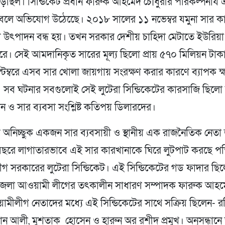
ড়েছিল। সিন্ডিকেট প্রধান ফারুক আহমেদ চৌধুরীর পরিকল্পনায
বলে অভিযোগ উঠেছেে। ২০১৮ সালের ১১ নভেম্বর যমুনা সার ক
 উৎপাদন বন্ধ হয়। তখন সরকার দেশীয় চাহিদা মেটাতে ইউরিয়া
ে। সেই আমদানিকৃত সারের মূল্য ছিলো প্রায় ৫৭০ মিলিয়ন টা
টেম্বরে এসব সার খোলা জায়গায় সংরক্ষণ করার কারণে ব্যাপক ক্
এ সব ঘটনার সবগুলোই সেই লুটেরা সিন্ডিকেটের কারসাজি ছিলো
গন ও সার ব্যবসা সংশ্লিষ্ট কতিপয় ডিলারদের।
ে অনিচ্ছুক একজন সার ব্যবসায়ী ও স্থানীয় এক রাজনৈতিক নেতা
ছরে লাগাতারভাবে এই সার কারখানাকে ঘিরে লুটপাট করছে প
গ সরকারের লুটেরা সিন্ডিকেট। এই সিন্ডিকেটের গড ফাদার ছি
জেলা আওয়ামী লীগের তৎকালীন সাধারণ সম্পাদক ফারুক আহম
য়ামীলীগ নেতাদের মধ্যে এই সিন্ডিকেটের সাথে সক্রিয় ছিলেন- 
ন আলী, মুশতাক হোসেন ও হারুন অর রশীদ প্রমুখ। অনুসন্ধানে 