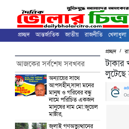
প্রচ্ছদ
আন্তর্জাতিক
জাতীয়
রাজনীতি
খেলাধুলা
প্রচ্ছদ
/
র
টাকার 
আজকের সর্বশেষ সবখবর
লুটেছে
অন্যায়ের সাথে
আপসহীন,সাদা মনের
ad
মানুষ ও গরিবের বন্ধু
Oc
নামে পরিচিত একজন
মানুষের নাম মো:জুয়েল
মাষ্টার,
জুলাই গণঅভ্যুত্থানের