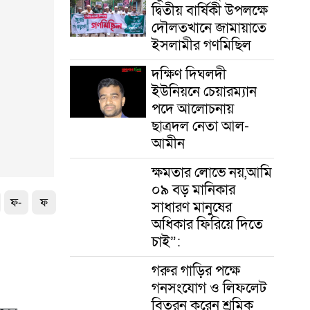
দ্বিতীয় বার্ষিকী উপলক্ষে
দৌলতখানে জামায়াতে
ইসলামীর গণমিছিল
দক্ষিণ দিঘলদী
ইউনিয়নে চেয়ারম্যান
পদে আলোচনায়
ছাত্রদল নেতা আল-
আমীন
ক্ষমতার লোভে নয়,আমি
০৯ বড় মানিকার
ফ-
ফ
সাধারণ মানুষের
অধিকার ফিরিয়ে দিতে
চাই”:
গরুর গাড়ির পক্ষে
গনসংযোগ ও লিফলেট
বিতরন করেন শ্রমিক