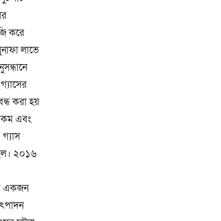
ার
জি করে
মুনাফা লাভে
সন্ধানে
গ্যাসের
ন্ধ করা হয়
াপ কম এবং
 গ্যাস
 ছিল। ২০১৬
সময় একজন
উৎপাদন