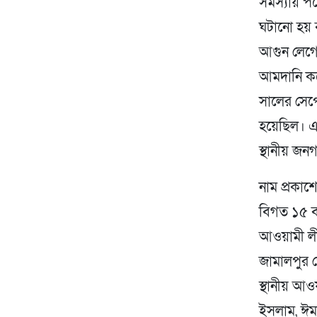
সমস্যায় প
ঘটানো হয় 
আগুন লেগে
আমদানি কর
সালের সেপ্
হয়েছিল। 
স্থানীয় জন
নাম প্রকাশ
বিগত ১৫ ব
আওয়ামী লী
জামালপুর 
স্থানীয় আও
ইসলাম, ঈমা