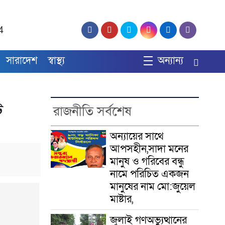
4
সারাদেশ
স্বাস্থ্য
অন্যান্য
ট
রাজনীতি সর্বশেষ
অন্যায়ের সাথে
আপসহীন,সাদা মনের
মানুষ ও গরিবের বন্ধু
নামে পরিচিত একজন
মানুষের নাম মো:জুয়েল
মাষ্টার,
জুলাই গণঅভ্যুত্থানের