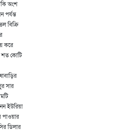
বাকি অংশ
পর্যন্ত
ল বিক্রি
র
্রয় করে
শত শত কোটি
ষাবাড়ির
ুর সার
য়মটি
 নন ইউরিয়া
স পাওয়ার
সির ডিলার