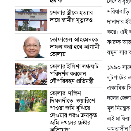
হুমকি
দেশের বৃহত
সরিষাবাড়ি 
ভোলার স্ত্রীকে হত্যার
দায়ে স্বামীর মৃত্যুদণ্ড
দানাদার ই
করে। এই ক
তোফায়েল আহমেদকে
ফারুক আহমে
দাফন করা হবে আগামী
যমুনা সার
ভোলায়
ভোলার ইলিশা লঞ্চঘাট
১৯৯০ সালে 
পরিদর্শন করলেন
লুটপাটের এ
নৌপরিবহন প্রতিমন্ত্রী
একাধিক সি
ভোলার দক্ষিণ
দলের জেলা,
দিঘলদীতে ওয়ারিশে
পাওয়া জমি বুঝিয়ে
মূল নিয়ন্ত্
দেওয়ার পরও ক্রয়কৃত
এই মাফিয়া
জমি দখলের চেষ্টার
ক্ষমতাসীন
অভিযোগ