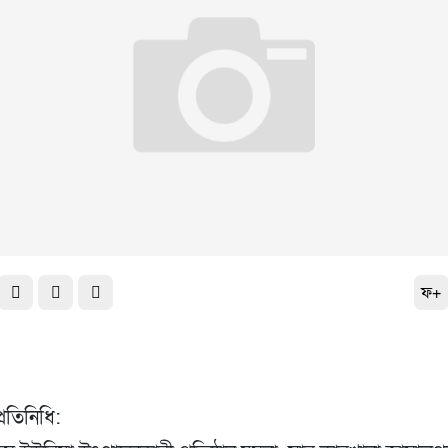
ফ+
্রতিনিধি: