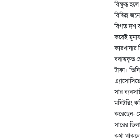
বিক্ষুব্ধ 
বিভিন্ন জন
বিগত দশ ব
করেই মুনা
কারখানার বি
বরাদ্দকৃত
টাকা। তিন
এ্যাসোসিয়
সার ব্যবস
মনিটরিং ক
করেছেন- স
সারের ডিল
কথা থাকলে