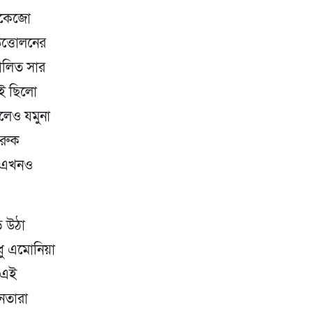
, অকেজো
উত্তোলনের
তোলিত সার
াই ছিলো
লেও যমুনা
ারুক
টি এখনও
ে উঠা
ধু এমোনিয়া
। এই
েতারা