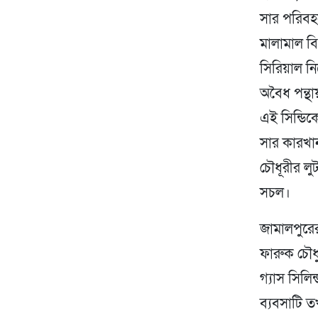
সার পরিবহন,
মালামাল বি
সিরিয়াল নি
অবৈধ পন্থা
এই সিন্ডি
সার কারখা
চৌধূরীর লু
সচল।
জামালপুরে
ফারুক চৌধু
গ্যাস সিলি
ব্যবসাটি 