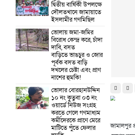
দ্বিতীয় বার্ষিকী উপলক্ষে
দৌলতখানে জামায়াতে
ইসলামীর গণমিছিল
ভোলায় জমা-জমির
বিরোধ কেন্দ্র করে, চাঁদা
দাবি, বসত
বাড়িতে ভাঙচুর ও জোর
পূর্বক বসত বাড়ি
দখলের চেষ্টা এবং প্রাণ
নাশের হুমকি! ‎
ভোলার বোরহানউদ্দিন
১০ নং কুতুবা ০৩ নং
ওয়ার্ডে নিউজ সংগ্রহ
করতে গেলে গণমাধ্যম
কর্মীদেরকে প্রাণে মেরে
জামালপুর প
মাটিতে পুঁতে ফেলার