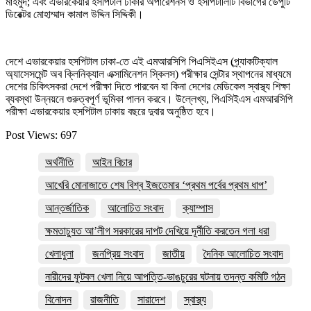
মাহমুদ; এবং এভারকেয়ার হসপিটাল ঢাকার অপারেশনস ও হসপিটালিটি বিভাগের ডেপুটি
ডিরেক্টর মোহাম্মাদ কামাল উদ্দিন সিদ্দিকী।
দেশে এভারকেয়ার হসপিটাল ঢাকা-তে এই এমআরসিপি পিএসিইএস (প্র্যাকটিক্যাল
অ্যাসেসমেন্ট অব ক্লিনিক্যাল এক্সামিনেশন স্কিলস) পরীক্ষার সেন্টার স্থাপনের মাধ্যমে
দেশের চিকিৎসকরা দেশে পরীক্ষা দিতে পারবেন যা কিনা দেশের মেডিকেল স্বাস্থ্য শিক্ষা
ব্যবস্থা উন্নয়নে গুরুত্বপূর্ণ ভূমিকা পালন করবে। উল্লেখ্য, পিএসিইএস এমআরসিপি
পরীক্ষা এভারকেয়ার হসপিটাল ঢাকায় বছরে দুবার অনুষ্ঠিত হবে।
Post Views:
697
অর্থনীতি
আইন বিচার
আখেরি মোনাজাতে শেষ বিশ্ব ইজতেমার ‘প্রথম পর্বের প্রথম ধাপ’
আন্তর্জাতিক
আলোচিত সংবাদ
ক্যাম্পাস
ক্ষমতাচ্যুত আ’লীগ সরকারের দাপট দেখিয়ে দূর্নীতি করতেন গলা ধরা
খেলাধুলা
জনপ্রিয় সংবাদ
জাতীয়
দৈনিক আলোচিত সংবাদ
নারীদের ফুটবল খেলা নিয়ে আপত্তি-ভাঙচুরের ঘটনায় তদন্ত কমিটি গঠন
বিনোদন
রাজনীতি
সারাদেশ
স্বাস্থ্য