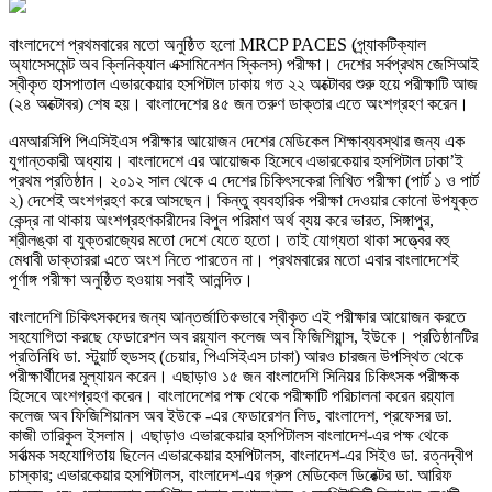
বাংলাদেশে প্রথমবারের মতো অনুষ্ঠিত হলো MRCP PACES (প্র্যাকটিক্যাল
অ্যাসেসমেন্ট অব ক্লিনিক্যাল এক্সামিনেশন স্কিলস) পরীক্ষা। দেশের সর্বপ্রথম জেসিআই
স্বীকৃত হাসপাতাল এভারকেয়ার হসপিটাল ঢাকায় গত ২২ অক্টোবর শুরু হয়ে পরীক্ষাটি আজ
(২৪ অক্টোবর) শেষ হয়। বাংলাদেশের ৪৫ জন তরুণ ডাক্তার এতে অংশগ্রহণ করেন।
এমআরসিপি পিএসিইএস পরীক্ষার আয়োজন দেশের মেডিকেল শিক্ষাব্যবস্থার জন্য এক
যুগান্তকারী অধ্যায়। বাংলাদেশে এর আয়োজক হিসেবে এভারকেয়ার হসপিটাল ঢাকা’ই
প্রথম প্রতিষ্ঠান। ২০১২ সাল থেকে এ দেশের চিকিৎসকেরা লিখিত পরীক্ষা (পার্ট ১ ও পার্ট
২) দেশেই অংশগ্রহণ করে আসছেন। কিন্তু ব্যবহারিক পরীক্ষা দেওয়ার কোনো উপযুক্ত
কেন্দ্র না থাকায় অংশগ্রহণকারীদের বিপুল পরিমাণ অর্থ ব্যয় করে ভারত, সিঙ্গাপুর,
শ্রীলঙ্কা বা যুক্তরাজ্যের মতো দেশে যেতে হতো। তাই যোগ্যতা থাকা সত্ত্বের বহু
মেধাবী ডাক্তাররা এতে অংশ নিতে পারতেন না। প্রথমবারের মতো এবার বাংলাদেশেই
পূর্ণাঙ্গ পরীক্ষা অনুষ্ঠিত হওয়ায় সবাই আনন্দিত।
বাংলাদেশি চিকিৎসকদের জন্য আন্তর্জাতিকভাবে স্বীকৃত এই পরীক্ষার আয়োজন করতে
সহযোগিতা করছে ফেডারেশন অব রয়্যাল কলেজ অব ফিজিশিয়ান্স, ইউকে। প্রতিষ্ঠানটির
প্রতিনিধি ডা. স্টুয়ার্ট হুডসহ (চেয়ার, পিএসিইএস ঢাকা) আরও চারজন উপস্থিত থেকে
পরীক্ষার্থীদের মূল্যায়ন করেন। এছাড়াও ১৫ জন বাংলাদেশি সিনিয়র চিকিৎসক পরীক্ষক
হিসেবে অংশগ্রহণ করেন। বাংলাদেশের পক্ষ থেকে পরীক্ষাটি পরিচালনা করেন রয়্যাল
কলেজ অব ফিজিশিয়ানস অব ইউকে -এর ফেডারেশন লিড, বাংলাদেশ, প্রফেসর ডা.
কাজী তারিকুল ইসলাম। এছাড়াও এভারকেয়ার হসপিটালস বাংলাদেশ-এর পক্ষ থেকে
সর্বাত্মক সহযোগিতায় ছিলেন এভারকেয়ার হসপিটালস, বাংলাদেশ-এর সিইও ডা. রত্নদ্বীপ
চাস্কার; এভারকেয়ার হসপিটালস, বাংলাদেশ-এর গ্রুপ মেডিকেল ডিরেক্টর ডা. আরিফ