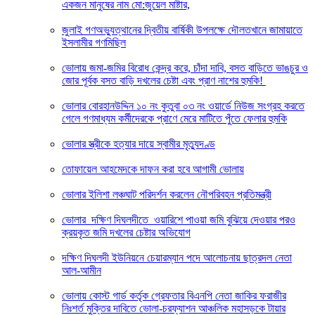
একজন মানুষের নাম মো:জুয়েল মাষ্টার,
জুলাই গণঅভ্যুত্থানের দ্বিতীয় বার্ষিকী উপলক্ষে দৌলতখানে জামায়াতে
ইসলামীর গণমিছিল
ভোলায় জমা-জমির বিরোধ কেন্দ্র করে, চাঁদা দাবি, বসত বাড়িতে ভাঙচুর ও
জোর পূর্বক বসত বাড়ি দখলের চেষ্টা এবং প্রাণ নাশের হুমকি! ‎
ভোলার বোরহানউদ্দিন ১০ নং কুতুবা ০৩ নং ওয়ার্ডে নিউজ সংগ্রহ করতে
গেলে গণমাধ্যম কর্মীদেরকে প্রাণে মেরে মাটিতে পুঁতে ফেলার হুমকি
ভোলার স্ত্রীকে হত্যার দায়ে স্বামীর মৃত্যুদণ্ড
তোফায়েল আহমেদকে দাফন করা হবে আগামী ভোলায়
ভোলার ইলিশা লঞ্চঘাট পরিদর্শন করলেন নৌপরিবহন প্রতিমন্ত্রী
ভোলার দক্ষিণ দিঘলদীতে ওয়ারিশে পাওয়া জমি বুঝিয়ে দেওয়ার পরও
ক্রয়কৃত জমি দখলের চেষ্টার অভিযোগ
দক্ষিণ দিঘলদী ইউনিয়নে চেয়ারম্যান পদে আলোচনায় ছাত্রদল নেতা
আল-আমীন
ভোলায় কোস্ট গার্ড কর্তৃক গ্রেফতার বিএনপি নেতা জাকির ফরাজীর
নিঃশর্ত মুক্তির দাবিতে ভোলা-চরফ্যাশন আঞ্চলিক মহাসড়কে টায়ার