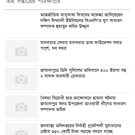
এই সপ্তাহের পাঠকপ্রিয়
আন্তর্জাতিক মাতৃভাষা দিবসের শুভেচ্ছা জানিয়েছেন
দক্ষিণ দিঘলদী ইউনিয়নের বিএনপি’র যুগ সাধারণ
সম্পাদক হুমায়ুন কবির উজ্জ্বল
মানবতার সেবায় মানবতার ডাক ফাউন্ডেশন সবার
পাশে, সব সময়
জামালপুরে ডিবি পুলিশের অভিযানে ৪০০ ইয়াবা সহ
২ মাদক ব্যবসায়ী গ্রেফতার
বৈষম্য বিরোধী ছাত্র আন্দোলনে হামলা ঘটনায়
জামালপুর সদর উপজেলা আওয়ামী লীগের সাধারণ
সম্পাদক আটক
জনস্বাস্থ্য অধিদপ্তরের নির্বাহী প্রকৌশলী সুলতানের
চেষ্টায় ৩৫০ কোটি টাকা বরাদ্ধে বদলে যাচ্ছে