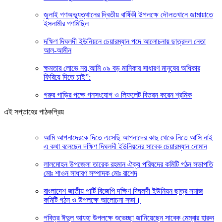
জুলাই গণঅভ্যুত্থানের দ্বিতীয় বার্ষিকী উপলক্ষে দৌলতখানে জামায়াতে
ইসলামীর গণমিছিল
দক্ষিণ দিঘলদী ইউনিয়নে চেয়ারম্যান পদে আলোচনায় ছাত্রদল নেতা
আল-আমীন
ক্ষমতার লোভে নয়,আমি ০৯ বড় মানিকার সাধারণ মানুষের অধিকার
ফিরিয়ে দিতে চাই”:
গরুর গাড়ির পক্ষে গনসংযোগ ও লিফলেট বিতরন করেন শ্রমিক
এই সপ্তাহের পাঠকপ্রিয়
আমি আপনাদেরকে দিতে এসেছি আপনাদের কাছ থেকে নিতে আসি নাই
এ কথা বলেছেন দক্ষিণ দিঘলদী ইউনিয়নের সাবেক চেয়ারম্যান নোমান
লালমোহন উপজেলা তারেক রহমান ঐক্য পরিষদের কমিটি গঠন সভাপতি
মোঃ শাওন সাধারণ সম্পাদক মোঃ রাশেদ
বাংলাদেশ জাতীয় পার্টি বিজেপি দক্ষিণ দিঘলদী ইউনিয়ন ছাত্র সমাজ
কমিটি গঠন ও উপলক্ষে আলোচনা সভা।
পবিত্র ঈদুল আযহা উপলক্ষে শুভেচ্ছা জানিয়েছেন সাবেক মেম্বার হারুন