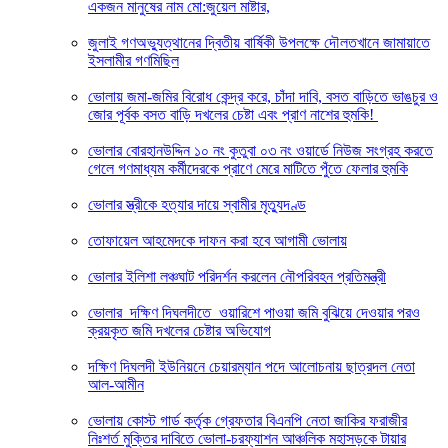
একজন মানুষের নাম মো:জুয়েল মাষ্টার,
জুলাই গণঅভ্যুত্থানের দ্বিতীয় বার্ষিকী উপলক্ষে দৌলতখানে জামায়াতে
ইসলামীর গণমিছিল
ভোলায় জমা-জমির বিরোধ কেন্দ্র করে, চাঁদা দাবি, বসত বাড়িতে ভাঙচুর ও
জোর পূর্বক বসত বাড়ি দখলের চেষ্টা এবং প্রাণ নাশের হুমকি! ‎
ভোলার বোরহানউদ্দিন ১০ নং কুতুবা ০৩ নং ওয়ার্ডে নিউজ সংগ্রহ করতে
গেলে গণমাধ্যম কর্মীদেরকে প্রাণে মেরে মাটিতে পুঁতে ফেলার হুমকি
ভোলার স্ত্রীকে হত্যার দায়ে স্বামীর মৃত্যুদণ্ড
তোফায়েল আহমেদকে দাফন করা হবে আগামী ভোলায়
ভোলার ইলিশা লঞ্চঘাট পরিদর্শন করলেন নৌপরিবহন প্রতিমন্ত্রী
ভোলার দক্ষিণ দিঘলদীতে ওয়ারিশে পাওয়া জমি বুঝিয়ে দেওয়ার পরও
ক্রয়কৃত জমি দখলের চেষ্টার অভিযোগ
দক্ষিণ দিঘলদী ইউনিয়নে চেয়ারম্যান পদে আলোচনায় ছাত্রদল নেতা
আল-আমীন
ভোলায় কোস্ট গার্ড কর্তৃক গ্রেফতার বিএনপি নেতা জাকির ফরাজীর
নিঃশর্ত মুক্তির দাবিতে ভোলা-চরফ্যাশন আঞ্চলিক মহাসড়কে টায়ার