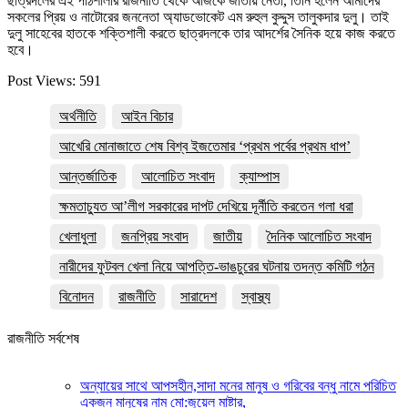
ছাত্রদলের এই পাঠশালার রাজনীতি থেকে আজকে জাতীয় নেতা, তিনি হলেন আমাদের
সকলের প্রিয় ও নাটোরের জননেতা অ্যাডভোকেট এম রুহুল কুদ্দুস তালুকদার দুলু। তাই
দুলু সাহেবের হাতকে শক্তিশালী করতে ছাত্রদলকে তার আদর্শের সৈনিক হয়ে কাজ করতে
হবে।
Post Views:
591
অর্থনীতি
আইন বিচার
আখেরি মোনাজাতে শেষ বিশ্ব ইজতেমার ‘প্রথম পর্বের প্রথম ধাপ’
আন্তর্জাতিক
আলোচিত সংবাদ
ক্যাম্পাস
ক্ষমতাচ্যুত আ’লীগ সরকারের দাপট দেখিয়ে দূর্নীতি করতেন গলা ধরা
খেলাধুলা
জনপ্রিয় সংবাদ
জাতীয়
দৈনিক আলোচিত সংবাদ
নারীদের ফুটবল খেলা নিয়ে আপত্তি-ভাঙচুরের ঘটনায় তদন্ত কমিটি গঠন
বিনোদন
রাজনীতি
সারাদেশ
স্বাস্থ্য
রাজনীতি সর্বশেষ
অন্যায়ের সাথে আপসহীন,সাদা মনের মানুষ ও গরিবের বন্ধু নামে পরিচিত
একজন মানুষের নাম মো:জুয়েল মাষ্টার,