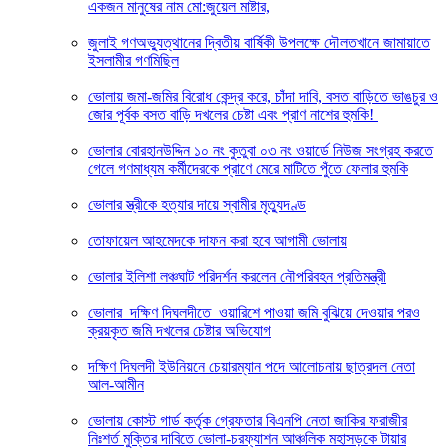
একজন মানুষের নাম মো:জুয়েল মাষ্টার,
জুলাই গণঅভ্যুত্থানের দ্বিতীয় বার্ষিকী উপলক্ষে দৌলতখানে জামায়াতে
ইসলামীর গণমিছিল
ভোলায় জমা-জমির বিরোধ কেন্দ্র করে, চাঁদা দাবি, বসত বাড়িতে ভাঙচুর ও
জোর পূর্বক বসত বাড়ি দখলের চেষ্টা এবং প্রাণ নাশের হুমকি! ‎
ভোলার বোরহানউদ্দিন ১০ নং কুতুবা ০৩ নং ওয়ার্ডে নিউজ সংগ্রহ করতে
গেলে গণমাধ্যম কর্মীদেরকে প্রাণে মেরে মাটিতে পুঁতে ফেলার হুমকি
ভোলার স্ত্রীকে হত্যার দায়ে স্বামীর মৃত্যুদণ্ড
তোফায়েল আহমেদকে দাফন করা হবে আগামী ভোলায়
ভোলার ইলিশা লঞ্চঘাট পরিদর্শন করলেন নৌপরিবহন প্রতিমন্ত্রী
ভোলার দক্ষিণ দিঘলদীতে ওয়ারিশে পাওয়া জমি বুঝিয়ে দেওয়ার পরও
ক্রয়কৃত জমি দখলের চেষ্টার অভিযোগ
দক্ষিণ দিঘলদী ইউনিয়নে চেয়ারম্যান পদে আলোচনায় ছাত্রদল নেতা
আল-আমীন
ভোলায় কোস্ট গার্ড কর্তৃক গ্রেফতার বিএনপি নেতা জাকির ফরাজীর
নিঃশর্ত মুক্তির দাবিতে ভোলা-চরফ্যাশন আঞ্চলিক মহাসড়কে টায়ার