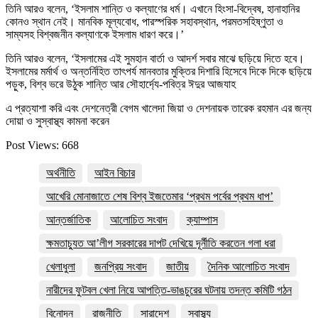
তিনি আরও বলেন, ‘ইসলাম শান্তি ও কল্যাণের ধর্ম। এখানে হিংসা-বিদ্বেষ, হানাহানির
কোনও স্থান নেই। মানবিক মূল্যবোধ, পারস্পরিক সহাবস্থান, পরমতসহিষ্ণুতা ও
সাম্যসহ বিশ্বজনীন কল্যাণকে ইসলাম ধারণ করে।’
তিনি আরও বলেন, ‘ইসলামের এই সুমহান বার্তা ও আদর্শ সবার মাঝে ছড়িয়ে দিতে হবে।
ইসলামের মর্মার্থ ও অন্তর্নিহিত তাৎপর্য মানবতার মুক্তির দিশারি হিসেবে দিকে দিকে ছড়িয়ে
পড়ুক, বিশ্ব ভরে উঠুক শান্তি আর সৌহার্দ্যে-পবিত্র ঈদুর আজযাহ
এ প্রত্যাশা করি এবং দেশনেত্রী বেগম খালেদা জিয়া ও দেশনায়ক তারেক রহমান এর জন্য
দোয়া ও সুস্বাস্থ্য কামনা করেন
Post Views:
668
অর্থনীতি
আইন বিচার
আখেরি মোনাজাতে শেষ বিশ্ব ইজতেমার ‘প্রথম পর্বের প্রথম ধাপ’
আন্তর্জাতিক
আলোচিত সংবাদ
ক্যাম্পাস
ক্ষমতাচ্যুত আ’লীগ সরকারের দাপট দেখিয়ে দূর্নীতি করতেন গলা ধরা
খেলাধুলা
জনপ্রিয় সংবাদ
জাতীয়
দৈনিক আলোচিত সংবাদ
নারীদের ফুটবল খেলা নিয়ে আপত্তি-ভাঙচুরের ঘটনায় তদন্ত কমিটি গঠন
বিনোদন
রাজনীতি
সারাদেশ
স্বাস্থ্য