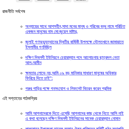
রাজনীতি সর্বশেষ
অন্যায়ের সাথে আপসহীন,সাদা মনের মানুষ ও গরিবের বন্ধু নামে পরিচিত
একজন মানুষের নাম মো:জুয়েল মাষ্টার,
জুলাই গণঅভ্যুত্থানের দ্বিতীয় বার্ষিকী উপলক্ষে দৌলতখানে জামায়াতে
ইসলামীর গণমিছিল
দক্ষিণ দিঘলদী ইউনিয়নে চেয়ারম্যান পদে আলোচনায় ছাত্রদল নেতা
আল-আমীন
ক্ষমতার লোভে নয়,আমি ০৯ বড় মানিকার সাধারণ মানুষের অধিকার
ফিরিয়ে দিতে চাই”:
গরুর গাড়ির পক্ষে গনসংযোগ ও লিফলেট বিতরন করেন শ্রমিক
এই সপ্তাহের পাঠকপ্রিয়
আমি আপনাদেরকে দিতে এসেছি আপনাদের কাছ থেকে নিতে আসি নাই
এ কথা বলেছেন দক্ষিণ দিঘলদী ইউনিয়নের সাবেক চেয়ারম্যান নোমান
লালমোহন উপজেলা তারেক রহমান ঐক্য পরিষদের কমিটি গঠন সভাপতি