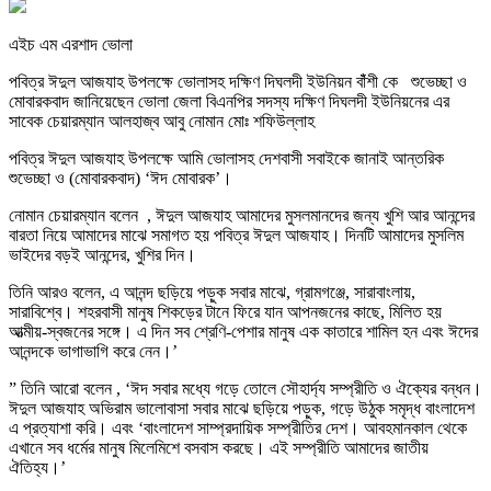
এইচ এম এরশাদ ভোলা
পবিত্র ঈদুল আজযাহ উপলক্ষে ভোলাসহ দক্ষিণ দিঘলদী ইউনিয়ন বাঁঁশী কে শুভেচ্ছা ও
মোবারকবাদ জানিয়েছেন ভোলা জেলা বিএনপির সদস্য দক্ষিণ দিঘলদী ইউনিয়নের এর
সাবেক চেয়ারম্যান আলহাজ্ব আবু নোমান মোঃ শফিউল্লাহ
পবিত্র ঈদুল আজযাহ উপলক্ষে আমি ভোলাসহ দেশবাসী সবাইকে জানাই আন্তরিক
শুভেচ্ছা ও (মোবারকবাদ) ‘ঈদ মোবারক’।
নোমান চেয়ারম্যান বলেন , ঈদুল আজযাহ আমাদের মুসলমানদের জন্য খুশি আর আনন্দের
বারতা নিয়ে আমাদের মাঝে সমাগত হয় পবিত্র ঈদুল আজযাহ। দিনটি আমাদের মুসলিম
ভাইদের বড়ই আনন্দের, খুশির দিন।
তিনি আরও বলেন, এ আনন্দ ছড়িয়ে পড়ুক সবার মাঝে, গ্রামগঞ্জে, সারাবাংলায়,
সারাবিশ্বে। শহরবাসী মানুষ শিকড়ের টানে ফিরে যান আপনজনের কাছে, মিলিত হয়
আত্মীয়-স্বজনের সঙ্গে। এ দিন সব শ্রেণি-পেশার মানুষ এক কাতারে শামিল হন এবং ঈদের
আনন্দকে ভাগাভাগি করে নেন।’
” তিনি আরো বলেন , ‘ঈদ সবার মধ্যে গড়ে তোলে সৌহার্দ্য সম্প্রীতি ও ঐক্যের বন্ধন।
ঈদুল আজযাহ অভিরাম ভালোবাসা সবার মাঝে ছড়িয়ে পড়ুক, গড়ে উঠুক সমৃদ্ধ বাংলাদেশ
এ প্রত্যাশা করি। এবং ‘বাংলাদেশ সাম্প্রদায়িক সম্প্রীতির দেশ। আবহমানকাল থেকে
এখানে সব ধর্মের মানুষ মিলেমিশে বসবাস করছে। এই সম্প্রীতি আমাদের জাতীয়
ঐতিহ্য।’