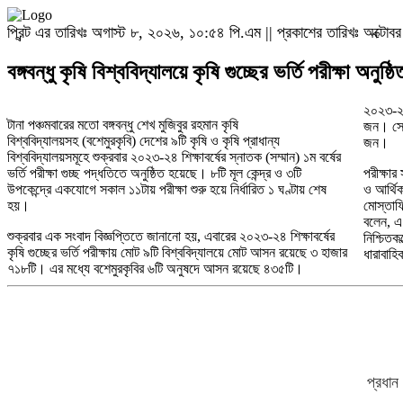
প্রিন্ট এর তারিখঃ অগাস্ট ৮, ২০২৬, ১০:৫৪ পি.এম || প্রকাশের তারিখঃ অক্ট
বঙ্গবন্ধু কৃষি বিশ্ববিদ্যালয়ে কৃষি গুচ্ছের ভর্তি পরীক্ষা অনুষ্ঠি
২০২৩-২৪ 
টানা পঞ্চমবারের মতো বঙ্গবন্ধু শেখ মুজিবুর রহমান কৃষি
জন। সে 
বিশ্ববিদ্যালয়সহ (বশেমুরকৃবি) দেশের ৯টি কৃষি ও কৃষি প্রাধান্য
জন।
বিশ্ববিদ্যালয়সমূহে শুক্রবার ২০২৩-২৪ শিক্ষাবর্ষের স্নাতক (সম্মান) ১ম বর্ষের
ভর্তি পরীক্ষা গুচ্ছ পদ্ধতিতে অনুষ্ঠিত হয়েছে। ৮টি মূল কেন্দ্র ও ৩টি
পরীক্ষার
উপকেন্দ্রে একযোগে সকাল ১১টায় পরীক্ষা শুরু হয়ে নির্ধারিত ১ ঘণ্টায় শেষ
ও আর্থিক
হয়।
মোস্তাফি
বলেন, এ ব
শুক্রবার এক সংবাদ বিজ্ঞপ্তিতে জানানো হয়, এবারের ২০২৩-২৪ শিক্ষাবর্ষের
নিশ্চিতক
কৃষি গুচ্ছের ভর্তি পরীক্ষায় মোট ৯টি বিশ্ববিদ্যালয়ে মোট আসন রয়েছে ৩ হাজার
ধারাবাহি
৭১৮টি। এর মধ্যে বশেমুরকৃবির ৬টি অনুষদে আসন রয়েছে ৪৩৫টি।
প্রধান 