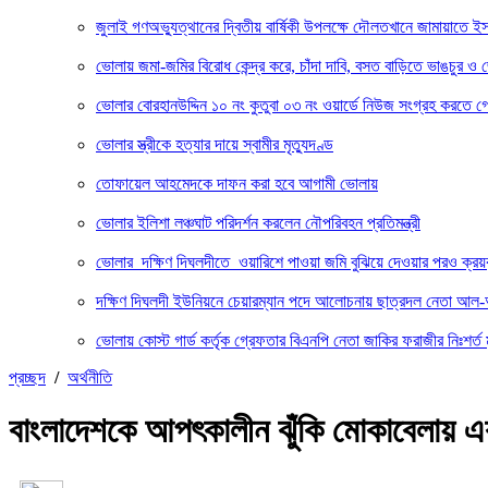
জুলাই গণঅভ্যুত্থানের দ্বিতীয় বার্ষিকী উপলক্ষে দৌলতখানে জামায়াতে ই
ভোলায় জমা-জমির বিরোধ কেন্দ্র করে, চাঁদা দাবি, বসত বাড়িতে ভাঙচুর ও জো
ভোলার বোরহানউদ্দিন ১০ নং কুতুবা ০৩ নং ওয়ার্ডে নিউজ সংগ্রহ করতে গেল
ভোলার স্ত্রীকে হত্যার দায়ে স্বামীর মৃত্যুদণ্ড
তোফায়েল আহমেদকে দাফন করা হবে আগামী ভোলায়
ভোলার ইলিশা লঞ্চঘাট পরিদর্শন করলেন নৌপরিবহন প্রতিমন্ত্রী
ভোলার দক্ষিণ দিঘলদীতে ওয়ারিশে পাওয়া জমি বুঝিয়ে দেওয়ার পরও ক্রয়
দক্ষিণ দিঘলদী ইউনিয়নে চেয়ারম্যান পদে আলোচনায় ছাত্রদল নেতা আল
ভোলায় কোস্ট গার্ড কর্তৃক গ্রেফতার বিএনপি নেতা জাকির ফরাজীর নিঃশর্
প্রচ্ছদ
/
অর্থনীতি
বাংলাদেশকে আপৎকালীন ঝুঁকি মোকাবেলায় এ