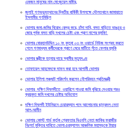
একজন মানুষের নাম মো:জুয়েল মাষ্টার,
জুলাই গণঅভ্যুত্থানের দ্বিতীয় বার্ষিকী উপলক্ষে দৌলতখানে জামায়াতে
ইসলামীর গণমিছিল
ভোলায় জমা-জমির বিরোধ কেন্দ্র করে, চাঁদা দাবি, বসত বাড়িতে ভাঙচুর ও
জোর পূর্বক বসত বাড়ি দখলের চেষ্টা এবং প্রাণ নাশের হুমকি! ‎
ভোলার বোরহানউদ্দিন ১০ নং কুতুবা ০৩ নং ওয়ার্ডে নিউজ সংগ্রহ করতে
গেলে গণমাধ্যম কর্মীদেরকে প্রাণে মেরে মাটিতে পুঁতে ফেলার হুমকি
ভোলার স্ত্রীকে হত্যার দায়ে স্বামীর মৃত্যুদণ্ড
তোফায়েল আহমেদকে দাফন করা হবে আগামী ভোলায়
ভোলার ইলিশা লঞ্চঘাট পরিদর্শন করলেন নৌপরিবহন প্রতিমন্ত্রী
ভোলার দক্ষিণ দিঘলদীতে ওয়ারিশে পাওয়া জমি বুঝিয়ে দেওয়ার পরও
ক্রয়কৃত জমি দখলের চেষ্টার অভিযোগ
দক্ষিণ দিঘলদী ইউনিয়নে চেয়ারম্যান পদে আলোচনায় ছাত্রদল নেতা
আল-আমীন
ভোলায় কোস্ট গার্ড কর্তৃক গ্রেফতার বিএনপি নেতা জাকির ফরাজীর
নিঃশর্ত মুক্তির দাবিতে ভোলা-চরফ্যাশন আঞ্চলিক মহাসড়কে টায়ার