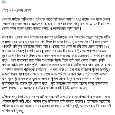
এইচ এম এরশাদ ভোলা
ভোলায় ধর্ষণের অভিযোগে পুলিশের হাতে আটককৃত হাসান (২২) নামের এক যুবক ভোলা
সদর থানা হাজত খানায় আত্মহত্যা করেছে। সোমবার (৩১ মার্চ) রাত সাড়ে ১২ টার দিকে
ভোলা সদর মডেল থানার হাজত খানায় এ আত্মহত্যার ঘটনা ঘটে।
জানা যায়, ভোলা সদর উপজেলার রাজাপুর ইউনিয়নের ৭নং ওয়ার্ডের মেদুয়া গ্রামের মনির
হাওলাদারের মেয়ে ফাতেমা ৩১ মার্চ ঈদুল ফিতরের দিন দুপুরে গরুর মাংস ফ্রিজে রাখতে
পার্শবর্তী রফিকুল ইসলামের বাসায় যায়। এসময় ঘরে কেউ না রফিকের ছেলে হাসান (২২)
ফাতেমাকে জোরপূর্বক ধর্ষন করে। ফাতেমার ডাক চিৎকারে বাড়ির আশেপাশের লোকজন
ছুটে এসে ফাতেমাকে উদ্ধার করে ধর্ষক হাসানকে মারধর করে দুজনকেই হাসপাতালে ভর্তি
করে। পরে ফাতেমার বাবা মনির হাওলাদার নিজে নিজে বাদি হয়ে ভোলা থানায় একটি
ধর্ষনের অভিযোগ করলে পুলিশ হাসানকে হাসপাতাল থেকে আটক করে থানা হাজতে রাখে।
এ ঘটনায় মামলার প্রক্রিয়া চলছিলো। এসময় রাত ১২ টার পরে পাহারাদা পুলিশ (সেন্ট্রি)
হাজত খানায় হাসানকে দেখতে না পেয়ে অপর পুলিশদের খবর দেয়। পুলিশ এসে হাজত
খানা খুলে খুঁজে বাথরুমে ঝুলতে দেখে। পুলিশ তাকে উদ্ধার করে হাসপাতাল নিলে
কর্তব্যরত ডাঃ তাকে মৃত ঘোষণা করে। মৃত হসানের লাশ সূরত হালের জন্য হাসপাতাল
মর্গে রয়েছে। এ আত্মহত্যার ঘটনায় থানায় একটি ইউডি মামলা হয়েছে।
এদিকে সদ্য বিবাহিত হাসানের স্ত্রী জানায়, দুই মাস হয়েছে আমাদের বিয়ে হয়েছে। ঘরে
একজন যুবতী স্ত্রী রেখে একজন বৃদ্ধ মহিলাকে ধর্ষন করতে পারেনা। হাসানকে ফাতেমার
পরিবারের লোকেরা অন্যায় ভাবে মারধর করেছে। এ ঘটনার সুষ্টু তদন্ত কেরে বিচারের দাবী
জানান ওই গৃহবধু।