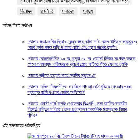
নারীদের ফুটবল খেলা নিয়ে আপত্তি-ভাঙচুরের ঘটনায় তদন্ত কমিটি গঠন
বিনোদন
রাজনীতি
সারাদেশ
স্বাস্থ্য
আইন বিচার সর্বশেষ
ভোলায় জমা-জমির বিরোধ কেন্দ্র করে, চাঁদা দাবি, বসত বাড়িতে ভাঙচুর ও
জোর পূর্বক বসত বাড়ি দখলের চেষ্টা এবং প্রাণ নাশের হুমকি! ‎
ভোলার বোরহানউদ্দিন ১০ নং কুতুবা ০৩ নং ওয়ার্ডে নিউজ সংগ্রহ করতে
গেলে গণমাধ্যম কর্মীদেরকে প্রাণে মেরে মাটিতে পুঁতে ফেলার হুমকি
ভোলার স্ত্রীকে হত্যার দায়ে স্বামীর মৃত্যুদণ্ড
ভোলার দক্ষিণ দিঘলদীতে ওয়ারিশে পাওয়া জমি বুঝিয়ে দেওয়ার পরও
ক্রয়কৃত জমি দখলের চেষ্টার অভিযোগ
ভোলায় কোস্ট গার্ড কর্তৃক গ্রেফতার বিএনপি নেতা জাকির ফরাজীর
নিঃশর্ত মুক্তির দাবিতে ভোলা-চরফ্যাশন আঞ্চলিক মহাসড়কে টায়ার
পুড়িয়ে
এই সপ্তাহের পাঠকপ্রিয়