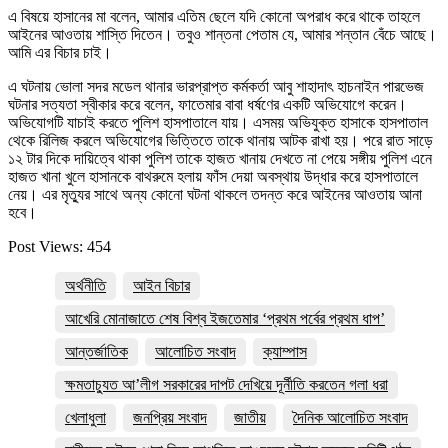
এ বিষয়ে হাসানের মা বলেন, আমার এতিম ছেলে যদি কোনো অপরাধ করে থাকে তাহলে
আইনের আওতায় শাস্তি দিতেন। তবুও শান্তনা পেতাম যে, আমার শন্তান বেঁচে আছে।
আমি এর বিচার চাই।
এ ঘটনায় ভোলা সদর মডেল থানার ভারপ্রাপ্ত কর্মকর্তা আবু শাহাদাৎ হাচনাইন পারভেজ
ঘটনার সত্যতা স্বীকার করে বলেন, ফাতেমার বাবা ধর্ষণের একটি অভিযোগে করেন।
অভিযোগটি যাচাই করতে পুলিশ হাসপাতালে যায়। এসময় অভিযুক্ত হাসাকে হাসপাতাল
থেকে রিলিজ করলে অভিযোগের ভিত্তিতে তাকে থানায় আটক রাখা হয়। পরে রাত সাড়ে
১২ টার দিকে দায়িত্বে থাকা পুলিশ তাকে হাজত খানায় দেখতে না পেয়ে সঙ্গীয় পুলিশ এনে
হাজত খানা খুলে হাসানকে বাথরুমে হলায় ফাঁস দেয়া অবস্থায় উদ্ধার করে হাসপাতালে
নেয়। এর মৃত্যুর সাথে অন্য কোনো ঘটনা থাকলে তদন্ত করে আইনের আওতায় আনা
হবে।
Post Views:
454
অর্থনীতি
আইন বিচার
আখেরি মোনাজাতে শেষ বিশ্ব ইজতেমার ‘প্রথম পর্বের প্রথম ধাপ’
আন্তর্জাতিক
আলোচিত সংবাদ
ক্যাম্পাস
ক্ষমতাচ্যুত আ’লীগ সরকারের দাপট দেখিয়ে দূর্নীতি করতেন গলা ধরা
খেলাধুলা
জনপ্রিয় সংবাদ
জাতীয়
দৈনিক আলোচিত সংবাদ