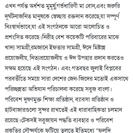
এখন পর্যন্ত অর্ধশত মুমূর্ষু,গর্ভধারিণী মা বোন,এবং জরুরি
দূর্ঘটনাজনিত মানুষকে স্বেচ্ছায় রক্তদান করেছে,যা সম্পূর্ণ
নিঃস্বার্থভাবে,যা এই সংগঠনকে আরো আলোচিত ও
প্রশংসিত করেছে।নিরীহ বেশ কয়েকটি পরিবারের মাঝে
খাদ্য সামগ্রী,রমজানে ইফতার সামগ্রী, ঈদে মিষ্টান্ন
প্রয়োজনীয়, নিত্যপ্রয়োজনীয় ও ঈদ উপহার প্রদান করতেও
সক্ষম হয়েছে এই সংগঠন। এবং গতবছর জুলাই বিপ্লবের
পরবর্তীতে সময়ে সারা দেশের জেন-জিদের মতোই একসাথে
পরিচ্ছন্নতা অভিযান পরিচালনা করেছে সবুজ বাংলা।
পরিবেশ দুষণমুক্ত শিক্ষা প্রতিষ্ঠান, ব্যাবসা প্রতিষ্ঠান ও
হাটবাজারগুলো সুন্দর রাখতেই এই ধারাবাহিকতা চলমান
রয়েছে।টেকসই সবুজায়ন পদ্ধতি ব্যবহার ও পরিবেশ
প্রকৃতির সৌন্দর্যকে ফুটিয়ে তুলতে ইতিমধ্যে “ফলদি