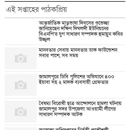
এই সপ্তাহের পাঠকপ্রিয়
আন্তর্জাতিক মাতৃভাষা দিবসের শুভেচ্ছা
জানিয়েছেন দক্ষিণ দিঘলদী ইউনিয়নের
বিএনপি’র যুগ সাধারণ সম্পাদক হুমায়ুন কবির
উজ্জ্বল
মানবতার সেবায় মানবতার ডাক ফাউন্ডেশন
সবার পাশে, সব সময়
জামালপুরে ডিবি পুলিশের অভিযানে ৪০০
ইয়াবা সহ ২ মাদক ব্যবসায়ী গ্রেফতার
বৈষম্য বিরোধী ছাত্র আন্দোলনে হামলা ঘটনায়
জামালপুর সদর উপজেলা আওয়ামী লীগের
সাধারণ সম্পাদক আটক