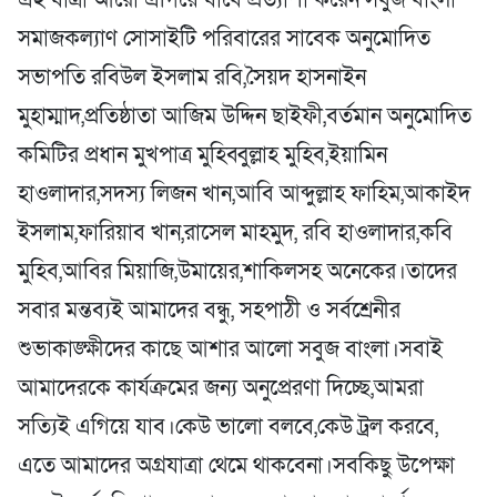
সমাজকল্যাণ সোসাইটি পরিবারের সাবেক অনুমোদিত
সভাপতি রবিউল ইসলাম রবি,সৈয়দ হাসনাইন
মুহাম্মাদ,প্রতিষ্ঠাতা আজিম উদ্দিন ছাইফী,বর্তমান অনুমোদিত
কমিটির প্রধান মুখপাত্র মুহিব্বুল্লাহ মুহিব,ইয়ামিন
হাওলাদার,সদস্য লিজন খান,আবি আব্দুল্লাহ ফাহিম,আকাইদ
ইসলাম,ফারিয়াব খান,রাসেল মাহমুদ, রবি হাওলাদার,কবি
মুহিব,আবির মিয়াজি,উমায়ের,শাকিলসহ অনেকের।তাদের
সবার মন্তব্যই আমাদের বন্ধু, সহপাঠী ও সর্বশ্রেনীর
শুভাকাঙ্ক্ষীদের কাছে আশার আলো সবুজ বাংলা।সবাই
আমাদেরকে কার্যক্রমের জন্য অনুপ্রেরণা দিচ্ছে,আমরা
সত্যিই এগিয়ে যাব।কেউ ভালো বলবে,কেউ ট্রল করবে,
এতে আমাদের অগ্রযাত্রা থেমে থাকবেনা।সবকিছু উপেক্ষা