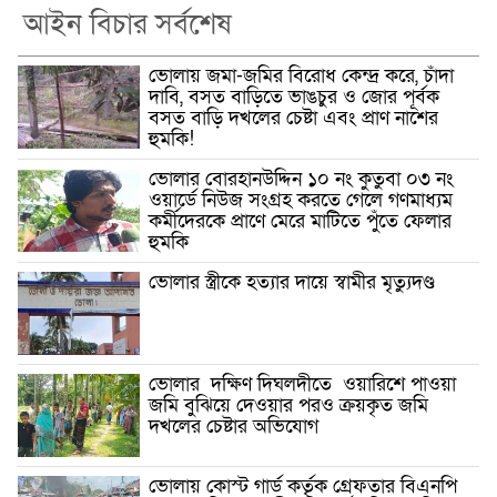
আইন বিচার সর্বশেষ
ভোলায় জমা-জমির বিরোধ কেন্দ্র করে, চাঁদা
দাবি, বসত বাড়িতে ভাঙচুর ও জোর পূর্বক
বসত বাড়ি দখলের চেষ্টা এবং প্রাণ নাশের
হুমকি! ‎
ভোলার বোরহানউদ্দিন ১০ নং কুতুবা ০৩ নং
ওয়ার্ডে নিউজ সংগ্রহ করতে গেলে গণমাধ্যম
কর্মীদেরকে প্রাণে মেরে মাটিতে পুঁতে ফেলার
হুমকি
ভোলার স্ত্রীকে হত্যার দায়ে স্বামীর মৃত্যুদণ্ড
ভোলার দক্ষিণ দিঘলদীতে ওয়ারিশে পাওয়া
জমি বুঝিয়ে দেওয়ার পরও ক্রয়কৃত জমি
দখলের চেষ্টার অভিযোগ
ভোলায় কোস্ট গার্ড কর্তৃক গ্রেফতার বিএনপি