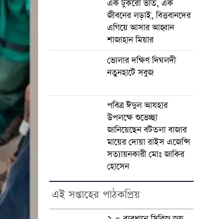
এক টুকরো ভাত, এক
জীবনের লড়াই, বিত্তবানদের
এগিয়ে আসার আহ্বান
শাজাহান মিয়ার
ভোলার দক্ষিণ দিঘলদী
নতুনহাটে সবুজ
পবিত্র ঈদুল আযহার
উপলক্ষে শুভেচ্ছা
জানিয়েছেন বটতলা বাজার
মায়ের দোয়া রাইস এজেন্সি
সত্যায়নকারী মোঃ জাকির
হোসেন
এই সপ্তাহের পাঠকপ্রিয়
২-০ ব্যবধানে সিরিজ জয়