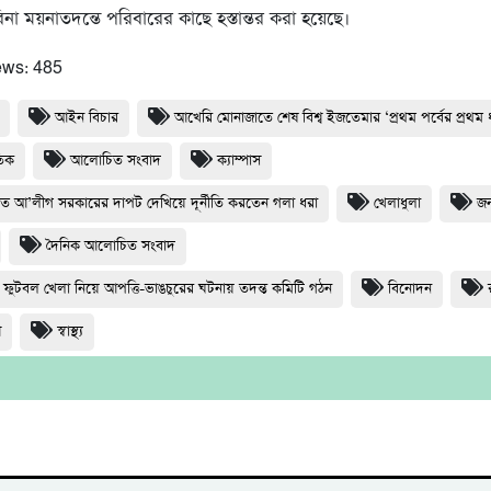
না ময়নাতদন্তে পরিবারের কাছে হস্তান্তর করা হয়েছে।
ews:
485
আইন বিচার
আখেরি মোনাজাতে শেষ বিশ্ব ইজতেমার ‘প্রথম পর্বের প্রথম 
তিক
আলোচিত সংবাদ
ক্যাম্পাস
্যুত আ’লীগ সরকারের দাপট দেখিয়ে দূর্নীতি করতেন গলা ধরা
খেলাধুলা
জন
দৈনিক আলোচিত সংবাদ
 ফুটবল খেলা নিয়ে আপত্তি-ভাঙচুরের ঘটনায় তদন্ত কমিটি গঠন
বিনোদন
শ
স্বাস্থ্য