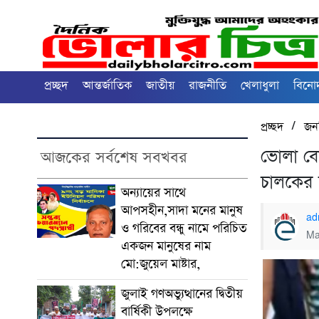
প্রচ্ছদ
আন্তর্জাতিক
জাতীয়
রাজনীতি
খেলাধুলা
বিনে
/
প্রচ্ছদ
জনপ
ভোলা বো
আজকের সর্বশেষ সবখবর
চালকের
অন্যায়ের সাথে
আপসহীন,সাদা মনের মানুষ
ad
ও গরিবের বন্ধু নামে পরিচিত
Ma
একজন মানুষের নাম
মো:জুয়েল মাষ্টার,
জুলাই গণঅভ্যুত্থানের দ্বিতীয়
বার্ষিকী উপলক্ষে