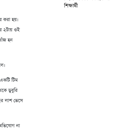
শিক্ষার্থী
ার করা হয়।
র ২টায় ওই
খোঁজ হন
লে।
 একটি টিম
কে ডুবুরি
দুর লাশ ভেসে
ন অভিযোগ না