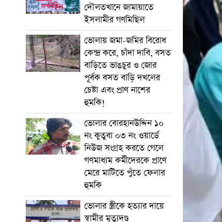
দৌলতখানে জামায়াতে
ইসলামীর গণমিছিল
ভোলায় জমা-জমির বিরোধ
কেন্দ্র করে, চাঁদা দাবি, বসত
বাড়িতে ভাঙচুর ও জোর
পূর্বক বসত বাড়ি দখলের
চেষ্টা এবং প্রাণ নাশের
হুমকি! ‎
ভোলার বোরহানউদ্দিন ১০
নং কুতুবা ০৩ নং ওয়ার্ডে
নিউজ সংগ্রহ করতে গেলে
গণমাধ্যম কর্মীদেরকে প্রাণে
মেরে মাটিতে পুঁতে ফেলার
হুমকি
ভোলার স্ত্রীকে হত্যার দায়ে
স্বামীর মৃত্যুদণ্ড