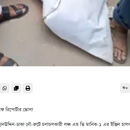
ফ+
টাফ রিপোর্টার ভোলা
নউদ্দিন-ঢাকা নৌ-রুটে চলাচলকারী লঞ্চ এম ভি মানিক-১ এর ইঞ্জিন চাল