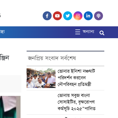
5
াস্থ্য
অন্যান্য
্জিন
জনপ্রিয় সংবাদ সর্বশেষ
ভোলার ইলিশা লঞ্চঘাট
পরিদর্শন করলেন
নৌপরিবহন প্রতিমন্ত্রী
ভোলায় সবুজ বাংলা
সোসাইটির, বৃক্ষরোপণ
কর্মসূচি ২০২৫”পালিত