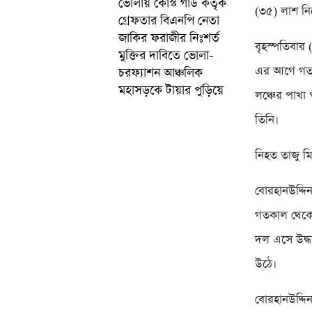
ভোলায় কোস্ট গার্ড কর্তৃক
(৩৫) লাশ নি
গ্রেফতার বিএনপি নেতা
জাকির ফরাজীর নিঃশর্ত
বৃহস্পতিবার 
মুক্তির দাবিতে ভোলা-
এর আগে গতক
চরফ্যাশন আঞ্চলিক
মহাসড়কে টায়ার পুড়িয়ে
লঞ্চের পাখা
তিনি।
নিহত তাজু ম
বোরহানউদ্দি
গতকাল থেকেই
দল এসে উদ্ধ
উঠে।
বোরহানউদ্দিন