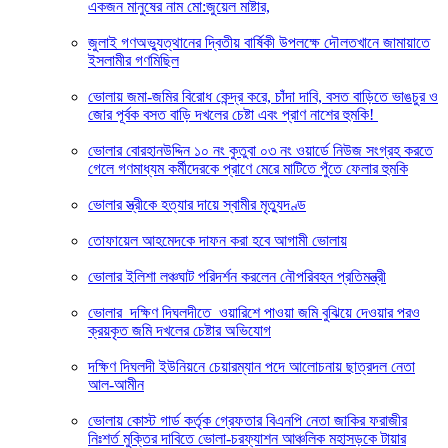
একজন মানুষের নাম মো:জুয়েল মাষ্টার,
জুলাই গণঅভ্যুত্থানের দ্বিতীয় বার্ষিকী উপলক্ষে দৌলতখানে জামায়াতে
ইসলামীর গণমিছিল
ভোলায় জমা-জমির বিরোধ কেন্দ্র করে, চাঁদা দাবি, বসত বাড়িতে ভাঙচুর ও
জোর পূর্বক বসত বাড়ি দখলের চেষ্টা এবং প্রাণ নাশের হুমকি! ‎
ভোলার বোরহানউদ্দিন ১০ নং কুতুবা ০৩ নং ওয়ার্ডে নিউজ সংগ্রহ করতে
গেলে গণমাধ্যম কর্মীদেরকে প্রাণে মেরে মাটিতে পুঁতে ফেলার হুমকি
ভোলার স্ত্রীকে হত্যার দায়ে স্বামীর মৃত্যুদণ্ড
তোফায়েল আহমেদকে দাফন করা হবে আগামী ভোলায়
ভোলার ইলিশা লঞ্চঘাট পরিদর্শন করলেন নৌপরিবহন প্রতিমন্ত্রী
ভোলার দক্ষিণ দিঘলদীতে ওয়ারিশে পাওয়া জমি বুঝিয়ে দেওয়ার পরও
ক্রয়কৃত জমি দখলের চেষ্টার অভিযোগ
দক্ষিণ দিঘলদী ইউনিয়নে চেয়ারম্যান পদে আলোচনায় ছাত্রদল নেতা
আল-আমীন
ভোলায় কোস্ট গার্ড কর্তৃক গ্রেফতার বিএনপি নেতা জাকির ফরাজীর
নিঃশর্ত মুক্তির দাবিতে ভোলা-চরফ্যাশন আঞ্চলিক মহাসড়কে টায়ার