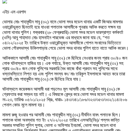
এইচ এম এরশাদ
ভোলায় মোঃ শাহাবুদ্দীন সাবু (৩২) নামে ভোলা সদর মডেল থানায় একটি জিআর মামলার
ওয়ারেন্টভুক্ত ছিনতাই হয়ে যাওয়া পলাতাক আসামীকে পুনরায় আটক করতে সক্ষম হয়
ভোলা থানার পুলিশ। শুক্রবার (২৮ ফেব্রুয়ারি) ভোলা সদর মডেল ভারপ্রাপ্ত কর্মকর্তা
(ওসি) আবু শাহাদাত মোঃ হাসনাইন পারভেজ এর মাধ্যমে জানা যায় যে, “গত
০৪/০২/২০২৫ ইং তারিখে উক্ত ওয়ারেন্টভুক্ত আসামীকে গোপন সংবাদের ভিত্তিতে
ভোলা পৌরসভাস্থ উকিলপাড়ায় পেয়ে ভোলা সদর থানার পুলিশ হাতে নাতে আটক করেন।
আটককালে আসামী মোঃ শাহাবুদ্দীন সাবু (৩২) কে ছিনিয়ে নেওয়ার জন্য প্রায় ৩০/৪০ জন
লোক ঘটনাস্থলে হাজির হয়। এক পর্যায়ে, উক্ত আসামী মোঃ শাহাবুদ্দীন সাবু (৩২) সহ
প্রায় ৩০/৪০ জন লোক পুলিশের সরকারি বৈধ কাজে বাঁধা প্রদান সহ পুলিশের সাথে
ধস্তাধস্তিতে লিপ্ত হয় এবং পুলিশ সদস্য কং/ মাঃ তরিকুল ইসলামকে আহত করে তারা
আসামী মোঃ শাহাবুদ্দীন সাবু (৩২) কে ছিনিয়ে নিয়ে যায়।
ঘটনাস্থলে কয়েকজন আসামী ধরা পড়লেও মূল আসামী মোঃ শাহাবুদ্দীন সাবু (৩২) কে
গ্রেফতার করা সম্ভব হয় নাই। এ বিষয়কে কেন্দ্র করে ভোলা সদর মডেল থানার মামলা
নং-২৩, তারিখঃ ০৫/০১/২০২৫ খ্রিঃ, ধারাঃ- ১৪৩/৩৪১/১৮৬/৩২৩/৩৫৩/৩৩২/১১৪/৫০৬
পেনাল কোড মূলে মামলা হয়।
মামলা রুজু হওয়ার পর আসামী মোঃ শাহাবুদ্দীন সাবু (৩২) দীর্ঘদিন যাবৎ পলাতক ছিল।
পলাতক থাকা অবস্থায় গত ইং ২৭/০২/২০২৫ তারিখে এসআই(নিঃ)/ পল্লব কান্তি
সরকার সম্মানিত পুলিশ সুপার, ভোলা ও অফিসার ইনচার্জ, ভোলা সদর মডেল থানা
মহোদয়ের দিক-নির্দেশনায় উক্ত এজাহারনামীয় ও ওয়ারেন্টভুক্ত পলাতক আসামী মোঃ