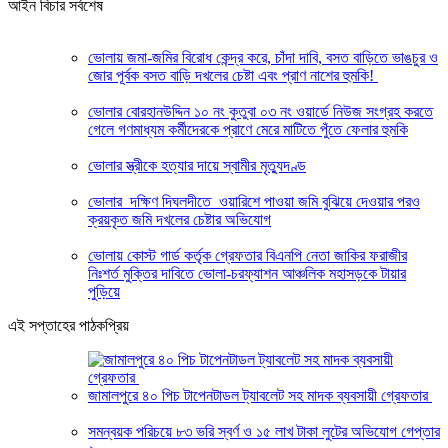
আইন বিচার সর্বশেষ
ভোলায় জমা-জমির বিরোধ কেন্দ্র করে, চাঁদা দাবি, বসত বাড়িতে ভাঙচুর ও
জোর পূর্বক বসত বাড়ি দখলের চেষ্টা এবং প্রাণ নাশের হুমকি! ‎
ভোলার বোরহানউদ্দিন ১০ নং কুতুবা ০৩ নং ওয়ার্ডে নিউজ সংগ্রহ করতে
গেলে গণমাধ্যম কর্মীদেরকে প্রাণে মেরে মাটিতে পুঁতে ফেলার হুমকি
ভোলার স্ত্রীকে হত্যার দায়ে স্বামীর মৃত্যুদণ্ড
ভোলার দক্ষিণ দিঘলদীতে ওয়ারিশে পাওয়া জমি বুঝিয়ে দেওয়ার পরও
ক্রয়কৃত জমি দখলের চেষ্টার অভিযোগ
ভোলায় কোস্ট গার্ড কর্তৃক গ্রেফতার বিএনপি নেতা জাকির ফরাজীর
নিঃশর্ত মুক্তির দাবিতে ভোলা-চরফ্যাশন আঞ্চলিক মহাসড়কে টায়ার
পুড়িয়ে
এই সপ্তাহের পাঠকপ্রিয়
জামালপুরে ৪০ পিচ টাপেনটাডল ট্যাবলেট সহ মাদক ব্যবসায়ী গ্রেফতার
সমন্বয়ক পরিচয়ে ৮৩ ভরি স্বর্ণ ও ১৫ লাখ টাকা লুটের অভিযোগ গেপ্তার