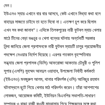
দেন।
ইউএনও স্যার এখানে বার বার আসবে, কেউ এখানে মিথ্যা কথা বলে
বাহাদুর সাজতে চাইবে তা হতে দিবো না। এতক্ষণ চুপ করে ছিলাম
এখন সব কথা জানাব”। এদিকে তিলকপুরের নারী ফুটবল ম্যাচ খেলার
মাঠে টিনের বেড়া ভঙচুর ও খেলা বন্ধের ঘটনায় অর্ন্তবর্তী সরকার
নিন্দা জানিয়ে জেলা প্রশাসনকে নারী ফুটবল ম্যাচটি চালুর প্রয়োজনীয়
পদক্ষেপ নেওয়ার নির্দেশ দিয়েছে। এরপর গতকাল বৃহস্পতিবার
সন্ধ্যায় জেলা প্রশাসক (ডিসি) আফরোজা আকতার চৌধুরী ও পুলিশ
সুপার (এসপি) মুহম্মদ আবদুল ওয়াহাব, উপজেলা নির্বাহী কর্মকর্তা
(ইউএনও) মনজুরুল আলম, থানার পরিদর্শক (ওসি) আনিছুর রহমান
ঘটনাস্থলে ছুটে গিয়ে খেলার মাঠ পরিদর্শন করেন। তাঁরা আশপাশের
লোকজন, আয়োজক কমিটি, ইউনিয়ন বিএনপির সভাপতি-সাধারণ
সম্পাদক ও বাচ্চা হাজী কওমী মাদ্রাসায় গিয়ে শিক্ষকদের সঙ্গে কথা