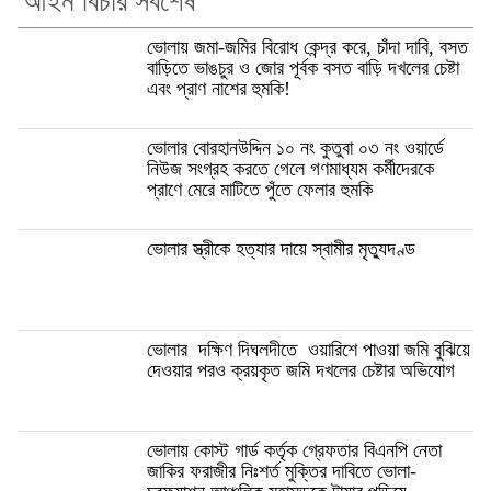
আইন বিচার সর্বশেষ
ভোলায় জমা-জমির বিরোধ কেন্দ্র করে, চাঁদা দাবি, বসত
বাড়িতে ভাঙচুর ও জোর পূর্বক বসত বাড়ি দখলের চেষ্টা
এবং প্রাণ নাশের হুমকি! ‎
ভোলার বোরহানউদ্দিন ১০ নং কুতুবা ০৩ নং ওয়ার্ডে
নিউজ সংগ্রহ করতে গেলে গণমাধ্যম কর্মীদেরকে
প্রাণে মেরে মাটিতে পুঁতে ফেলার হুমকি
ভোলার স্ত্রীকে হত্যার দায়ে স্বামীর মৃত্যুদণ্ড
ভোলার দক্ষিণ দিঘলদীতে ওয়ারিশে পাওয়া জমি বুঝিয়ে
দেওয়ার পরও ক্রয়কৃত জমি দখলের চেষ্টার অভিযোগ
ভোলায় কোস্ট গার্ড কর্তৃক গ্রেফতার বিএনপি নেতা
জাকির ফরাজীর নিঃশর্ত মুক্তির দাবিতে ভোলা-