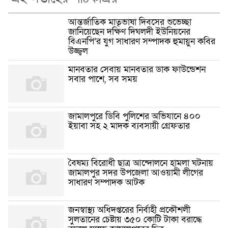
আন্তর্জাতিক মাতৃভাষা দিবসের শুভেচ্ছা
জানিয়েছেন দক্ষিণ দিঘলদী ইউনিয়নের
বিএনপি’র যুগ সাধারণ সম্পাদক হুমায়ুন কবির
উজ্জ্বল
মানবতার সেবায় মানবতার ডাক ফাউন্ডেশন
সবার পাশে, সব সময়
জামালপুরে ডিবি পুলিশের অভিযানে ৪০০
ইয়াবা সহ ২ মাদক ব্যবসায়ী গ্রেফতার
বৈষম্য বিরোধী ছাত্র আন্দোলনে হামলা ঘটনায়
জামালপুর সদর উপজেলা আওয়ামী লীগের
সাধারণ সম্পাদক আটক
জনস্বাস্থ্য অধিদপ্তরের নির্বাহী প্রকৌশলী
সুলতানের চেষ্টায় ৩৫০ কোটি টাকা বরাদ্ধে