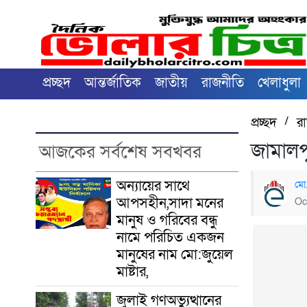
প্রচ্ছদ
আন্তর্জাতিক
জাতীয়
রাজনীতি
খেলাধুলা
প্রচ্ছদ
/
র
জামালপ
আজকের সর্বশেষ সবখবর
অন্যায়ের সাথে
মো
আপসহীন,সাদা মনের
Oc
মানুষ ও গরিবের বন্ধু
নামে পরিচিত একজন
মানুষের নাম মো:জুয়েল
মাষ্টার,
জুলাই গণঅভ্যুত্থানের