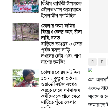
দ্বিতীয় বার্ষিকী উপলক্ষে
দৌলতখানে জামায়াতে
ইসলামীর গণমিছিল
ভোলায় জমা-জমির
বিরোধ কেন্দ্র করে, চাঁদা
দাবি, বসত
বাড়িতে ভাঙচুর ও জোর
পূর্বক বসত বাড়ি
দখলের চেষ্টা এবং প্রাণ
নাশের হুমকি! ‎
ভোলার বোরহানউদ্দিন
১০ নং কুতুবা ০৩ নং
মো. আলমগ
ওয়ার্ডে নিউজ সংগ্রহ
২০০৬ সালে
করতে গেলে গণমাধ্যম
কর্মীদেরকে প্রাণে মেরে
স্মরণে ও হ
মাটিতে পুঁতে ফেলার
জামায়াতে 