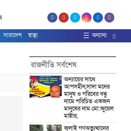
4
সারাদেশ
স্বাস্থ্য
অন্যান্য
রাজনীতি সর্বশেষ
অন্যায়ের সাথে
আপসহীন,সাদা মনের
মানুষ ও গরিবের বন্ধু
নামে পরিচিত একজন
মানুষের নাম মো:জুয়েল
মাষ্টার,
জুলাই গণঅভ্যুত্থানের