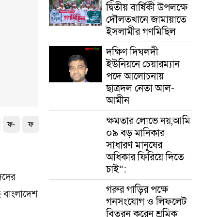
দ্বিতীয় বার্ষিকী উপলক্ষে
দৌলতখানে জামায়াতে
ইসলামীর গণমিছিল
দক্ষিণ দিঘলদী
ইউনিয়নে চেয়ারম্যান
পদে আলোচনায়
ছাত্রদল নেতা আল-
আমীন
ক্ষমতার লোভে নয়,আমি
ফ-
ফ
০৯ বড় মানিকার
সাধারণ মানুষের
অধিকার ফিরিয়ে দিতে
চাই”:
দদের
গরুর গাড়ির পক্ষে
ে বাংলাদেশ
গনসংযোগ ও লিফলেট
বিতরন করেন শ্রমিক