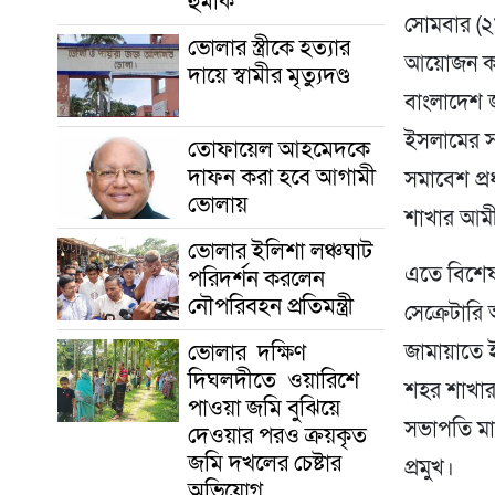
হুমকি
সোমবার (২
ভোলার স্ত্রীকে হত্যার
আয়োজন ক
দায়ে স্বামীর মৃত্যুদণ্ড
বাংলাদেশ 
ইসলামের সভ
তোফায়েল আহমেদকে
দাফন করা হবে আগামী
সমাবেশ প্র
ভোলায়
শাখার আমীর
ভোলার ইলিশা লঞ্চঘাট
এতে বিশেষ
পরিদর্শন করলেন
নৌপরিবহন প্রতিমন্ত্রী
সেক্রেটার
ভোলার দক্ষিণ
জামায়াতে ই
দিঘলদীতে ওয়ারিশে
শহর শাখার
পাওয়া জমি বুঝিয়ে
সভাপতি মা
দেওয়ার পরও ক্রয়কৃত
জমি দখলের চেষ্টার
প্রমুখ।
অভিযোগ