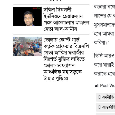
বক্তারা বলে
দক্ষিণ দিঘলদী
ইউনিয়নে চেয়ারম্যান
লাভের যে ব
পদে আলোচনায় ছাত্রদল
মুসলমানদের
নেতা আল-আমীন
হবে আমরা 
ভোলায় কোস্ট গার্ড
করিনা।’
কর্তৃক গ্রেফতার বিএনপি
নেতা জাকির ফরাজীর
তিনি আরও 
নিঃশর্ত মুক্তির দাবিতে
করে যারাই 
ভোলা-চরফ্যাশন
আঞ্চলিক মহাসড়কে
করাতে হবে 
টায়ার পুড়িয়ে
Post Vi
অর্থনীতি
আন্তর্জা