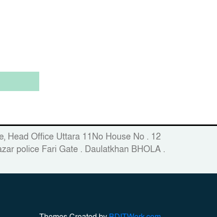
fice, Head Office Uttara 11No House No . 12
zar police Fari Gate . Daulatkhan BHOLA .