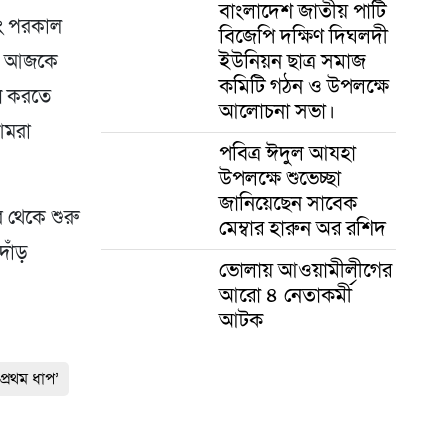
বাংলাদেশ জাতীয় পার্টি
এবং পরকাল
বিজেপি দক্ষিণ দিঘলদী
ইউনিয়ন ছাত্র সমাজ
াকে আজকে
কমিটি গঠন ও উপলক্ষে
ান করতে
আলোচনা সভা।
আমরা
পবিত্র ঈদুল আযহা
উপলক্ষে শুভেচ্ছা
জানিয়েছেন সাবেক
 থেকে শুরু
মেম্বার হারুন অর রশিদ
দাঁড়
ভোলায় আওয়ামীলীগের
আরো ৪ নেতাকর্মী
আটক
প্রথম ধাপ’