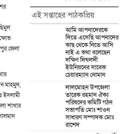
শের
এই সপ্তাহের পাঠকপ্রিয়
িমুল
আমি আপনাদেরকে
দিতে এসেছি আপনাদের
ক্ষোভ
কাছ থেকে নিতে আসি
লপুর জেলা
নাই এ কথা বলেছেন
দক্ষিণ দিঘলদী
ইউনিয়নের সাবেক
চেয়ারম্যান নোমান
খার
ন মাহমুদ,
লালমোহন উপজেলা
তারেক রহমান ঐক্য
তে ইসলামী
পরিষদের কমিটি গঠন
েলা শাখার
সভাপতি মোঃ শাওন
সালমান
সাধারণ সম্পাদক মোঃ
রাশেদ