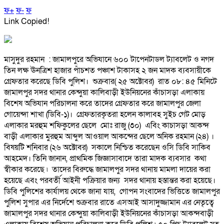
ফ+
ফ-
ফ
Link Copied!
মাসুদুর রহমান : জামালপুরে অভিযানে ৬০০ টাপেনটাডল ট্যাবলেট ও নগদ
তিন লক্ষ ঊনত্রিশ হাজার পাঁচশত পঞ্চাশ টাকাসহ ২ জন মাদক ব্যবসায়ীকে
গ্রেফতার করেছে ডিবি পুলিশ। শুক্রবার( ২৫ অক্টোবর) রাত ০৮: ৪৫ মিনিটে
জামালপুর সদর থানার কেন্দুয়া কালিবাড়ী ইউনিয়নের কাঁচাসড়া এলাকায়
বিশেষ অভিযান পরিচালনা করে তাদের গ্রেফতার করে জামালপুর জেলা
গোয়েন্দা শাখা (ডিবি-১)। গ্রেফতারকৃতরা হলেন কালাবহ সুইচ গেট মোড়
এলাকার মরহুম শফিকুলের ছেলে মোঃ রাজু (৩০) এবিং কাচাসড়া আকন্দ
বাড়ী এলাকার মুরহুম আব্দুল আওয়াল আকন্দের ছেলে অনিক রহমান (২৪) ।
বিষয়টি শনিবার (২৬ অক্টোবর) সকালে নিশ্চিত করেছেন ওসি ডিবি সাকিব
আহমেদ। তিনি জানান, প্রাথমিক জিজ্ঞাসাবাদে তারা মাদক ব্যবসার কথা
স্বীকার করেছে ৷ তাদের বিরুদ্ধে জামালপুর সদর থানায় মামলা দায়ের করা
হয়েছে এবং পরবর্তী আইনী পক্রিয়ার জন্য সদর থানায় হস্তান্তর করা হয়েছে।
ডিবি পুলিশের কার্যালয় থেকে জানা যায়, গোপন সংবাদের ভিত্তিতে জামালপুর
পুলিশ সুপার এর নির্দেশে শুক্রবার রাতে এসআই আসাদুজ্জামান এর নেতৃত্বে
জামালপুর সদর থানার কেন্দুয়া কালিবাড়ী ইউনিয়নের কাঁচাসড়া আকন্দবাড়ী