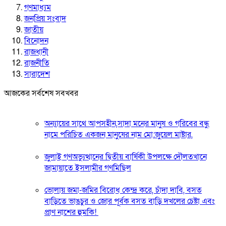
গণমাধ্যম
জনপ্রিয় সংবাদ
জাতীয়
বিনোদন
রাজধানী
রাজনীতি
সারাদেশ
আজকের সর্বশেষ সবখবর
অন্যায়ের সাথে আপসহীন,সাদা মনের মানুষ ও গরিবের বন্ধু
নামে পরিচিত একজন মানুষের নাম মো:জুয়েল মাষ্টার,
জুলাই গণঅভ্যুত্থানের দ্বিতীয় বার্ষিকী উপলক্ষে দৌলতখানে
জামায়াতে ইসলামীর গণমিছিল
ভোলায় জমা-জমির বিরোধ কেন্দ্র করে, চাঁদা দাবি, বসত
বাড়িতে ভাঙচুর ও জোর পূর্বক বসত বাড়ি দখলের চেষ্টা এবং
প্রাণ নাশের হুমকি! ‎