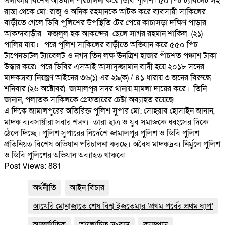
এলাকায় বিশেষ অভিযান পরিচালনা করে ডিবি পুলিশ ৷ ৫০ পিচ ট্যাবলেট সহ
রাস্তা থেকে মো: রাজু ও অনিক রহমানকে আটক করে ব্যবসায়ী সাকিলের
বাড়ীতে গেলে ডিবি পুলিশের উপস্থিতি টের পেয়ে কাচাসড়া দক্ষিণ পাড়ার
আকন্দবাড়ীর ফজলুল হক আকন্দের ছেলে সাগর রহমান শাকিল (২১)
পালিয় যায় ৷ পরে পুলিশ সাকিলের বাড়ীতে অভিযান করে ৫৫০ পিচ
টাপেনডাটল ট্যাবেলট ও নগদ তিন লক্ষ ঊনত্রিশ হাজার পাঁচশত পঞ্চাশ টাকা
উদ্ধার করে৷ পরে ডিবির এসআই আসাদুজ্জামান বাদী হয়ে ২০১৮ সনের
মাদকদ্রব্য নিয়ন্ত্রণ আইনের ৩৬(১) এর ২৯(ক) / ৪১ ধারায় ৩ জনের বিরুদ্ধে
শনিবার (২৬ অক্টোবর) জামালপুর সদর থানায় মামলা দায়ের করে। তিনি
জানান, পলাতক সাকিলকে গ্রেফতারের চেষ্টা অব্যাহত রয়েছে৷
এ দিকে জামালপুরের অতিরিক্ত পুলিশ সুপার মো: সোহরাব হোসাইন জানান,
মাদক ব্যবসায়ীরা সবার শত্রু। তারা ছাত্র ও যুব সমাজকে ধ্বংসের দিকে
ঠেলে দিচ্ছে। পুলিশ সুপারের নির্দেশে জামালপুর পুলিশ ও ডিবি পুলিশ
প্রতিনিয়ত বিশেষ অভিযান পরিচালনা করছে। অবৈধ মাদকদ্রব্য নির্মুলে পুলিশ
ও ডিবি পুলিশের অভিযান অব্যাহত থাকবে৷
Post Views:
881
অর্থনীতি
আইন বিচার
আখেরি মোনাজাতে শেষ বিশ্ব ইজতেমার ‘প্রথম পর্বের প্রথম ধাপ’
আন্তর্জাতিক
আলোচিত সংবাদ
ক্যাম্পাস