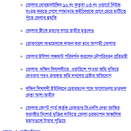
ভোলার বোরহানউদ্দিন ১০ নং কুতুবা ০৩ নং ওয়ার্ডে নিউজ
সংগ্রহ করতে গেলে গণমাধ্যম কর্মীদেরকে প্রাণে মেরে মাটিতে
পুঁতে ফেলার হুমকি
ভোলার স্ত্রীকে হত্যার দায়ে স্বামীর মৃত্যুদণ্ড
তোফায়েল আহমেদকে দাফন করা হবে আগামী ভোলায়
ভোলার ইলিশা লঞ্চঘাট পরিদর্শন করলেন নৌপরিবহন প্রতিমন্ত্রী
ভোলার দক্ষিণ দিঘলদীতে ওয়ারিশে পাওয়া জমি বুঝিয়ে
দেওয়ার পরও ক্রয়কৃত জমি দখলের চেষ্টার অভিযোগ
দক্ষিণ দিঘলদী ইউনিয়নে চেয়ারম্যান পদে আলোচনায় ছাত্রদল
নেতা আল-আমীন
ভোলায় কোস্ট গার্ড কর্তৃক গ্রেফতার বিএনপি নেতা জাকির
ফরাজীর নিঃশর্ত মুক্তির দাবিতে ভোলা-চরফ্যাশন আঞ্চলিক
মহাসড়কে টায়ার পুড়িয়ে