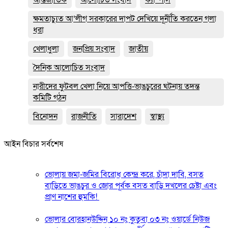
ক্ষমতাচ্যুত আ’লীগ সরকারের দাপট দেখিয়ে দূর্নীতি করতেন গলা
ধরা
খেলাধুলা
জনপ্রিয় সংবাদ
জাতীয়
দৈনিক আলোচিত সংবাদ
নারীদের ফুটবল খেলা নিয়ে আপত্তি-ভাঙচুরের ঘটনায় তদন্ত
কমিটি গঠন
বিনোদন
রাজনীতি
সারাদেশ
স্বাস্থ্য
আইন বিচার সর্বশেষ
ভোলায় জমা-জমির বিরোধ কেন্দ্র করে, চাঁদা দাবি, বসত
বাড়িতে ভাঙচুর ও জোর পূর্বক বসত বাড়ি দখলের চেষ্টা এবং
প্রাণ নাশের হুমকি! ‎
ভোলার বোরহানউদ্দিন ১০ নং কুতুবা ০৩ নং ওয়ার্ডে নিউজ