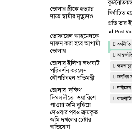
কূটনৈতিকভা
ভোলার স্ত্রীকে হত্যার
নির্বাচিত হ
দায়ে স্বামীর মৃত্যুদণ্ড
প্রতি তার
Post Vi
তোফায়েল আহমেদকে
দাফন করা হবে আগামী
অর্থনীতি
ভোলায়
আন্তর্জা
ভোলার ইলিশা লঞ্চঘাট
ক্ষমতাচ
পরিদর্শন করলেন
নৌপরিবহন প্রতিমন্ত্রী
জনপ্রিয়
নারীদের
ভোলার দক্ষিণ
দিঘলদীতে ওয়ারিশে
রাজনীতি
পাওয়া জমি বুঝিয়ে
দেওয়ার পরও ক্রয়কৃত
জমি দখলের চেষ্টার
অভিযোগ