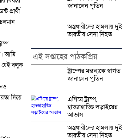
ধের বিষয়ে
জানালেন পুতিন
 প্রার্থী
ে চলমান
অস্ত্রধারীদের হামলায় দুই
ভারতীয় সেনা নিহত
াম্প
েন। আমি
এই সপ্তাহের পাঠকপ্রিয়
ি যেই বলুক
ট্রাম্পের মন্তব্যকে স্বাগত
জানালেন পুতিন
খনও
য়তা দিয়ে
এগিয়ে ট্রাম্প,
হাড্ডাহাড্ডি লড়াইয়ের
আভাস
অস্ত্রধারীদের হামলায় দুই
ভারতীয় সেনা নিহত