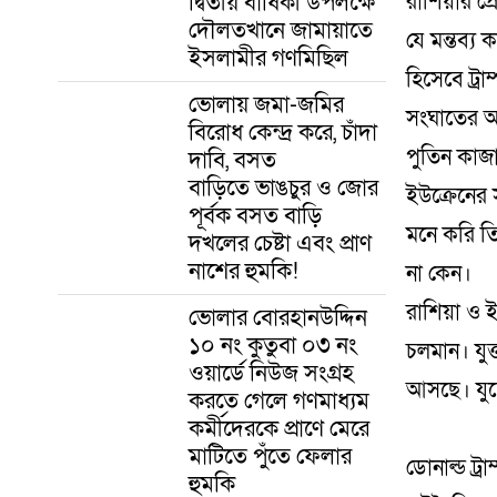
দ্বিতীয় বার্ষিকী উপলক্ষে
রাশিয়ার প্র
দৌলতখানে জামায়াতে
যে মন্তব্য
ইসলামীর গণমিছিল
হিসেবে ট্রা
ভোলায় জমা-জমির
সংঘাতের অ
বিরোধ কেন্দ্র করে, চাঁদা
পুতিন কাজা
দাবি, বসত
বাড়িতে ভাঙচুর ও জোর
ইউক্রেনের
পূর্বক বসত বাড়ি
মনে করি ত
দখলের চেষ্টা এবং প্রাণ
নাশের হুমকি! ‎
না কেন।
রাশিয়া ও 
ভোলার বোরহানউদ্দিন
১০ নং কুতুবা ০৩ নং
চলমান। যুক
ওয়ার্ডে নিউজ সংগ্রহ
আসছে। যুদ্
করতে গেলে গণমাধ্যম
কর্মীদেরকে প্রাণে মেরে
মাটিতে পুঁতে ফেলার
ডোনাল্ড ট্র
হুমকি