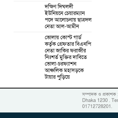
দক্ষিণ দিঘলদী
ইউনিয়নে চেয়ারম্যান
পদে আলোচনায় ছাত্রদল
নেতা আল-আমীন
ভোলায় কোস্ট গার্ড
কর্তৃক গ্রেফতার বিএনপি
নেতা জাকির ফরাজীর
নিঃশর্ত মুক্তির দাবিতে
ভোলা-চরফ্যাশন
আঞ্চলিক মহাসড়কে
টায়ার পুড়িয়ে
সম্পাদক ও প্রকাশক
Dhaka 1230 . Tem
01712728201.