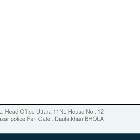
fice, Head Office Uttara 11No House No . 12
zar police Fari Gate . Daulatkhan BHOLA .