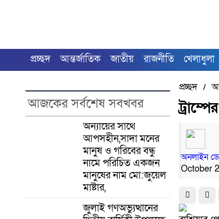
প্রচ্ছদ
আন্তর্জাতিক
জাতীয়
রাজনীতি
খেলাধুলা
প্রচ্ছদ
আন
/
আজকের সর্বশেষ সবখবর
ট্রাম্প
অন্যায়ের সাথে
আপসহীন,সাদা মনের
মানুষ ও গরিবের বন্ধু
অনলাইন ডেস
নামে পরিচিত একজন
October 
মানুষের নাম মো:জুয়েল
মাষ্টার,
জুলাই গণঅভ্যুত্থানের