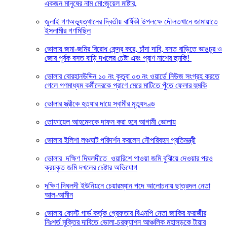
একজন মানুষের নাম মো:জুয়েল মাষ্টার,
জুলাই গণঅভ্যুত্থানের দ্বিতীয় বার্ষিকী উপলক্ষে দৌলতখানে জামায়াতে
ইসলামীর গণমিছিল
ভোলায় জমা-জমির বিরোধ কেন্দ্র করে, চাঁদা দাবি, বসত বাড়িতে ভাঙচুর ও
জোর পূর্বক বসত বাড়ি দখলের চেষ্টা এবং প্রাণ নাশের হুমকি! ‎
ভোলার বোরহানউদ্দিন ১০ নং কুতুবা ০৩ নং ওয়ার্ডে নিউজ সংগ্রহ করতে
গেলে গণমাধ্যম কর্মীদেরকে প্রাণে মেরে মাটিতে পুঁতে ফেলার হুমকি
ভোলার স্ত্রীকে হত্যার দায়ে স্বামীর মৃত্যুদণ্ড
তোফায়েল আহমেদকে দাফন করা হবে আগামী ভোলায়
ভোলার ইলিশা লঞ্চঘাট পরিদর্শন করলেন নৌপরিবহন প্রতিমন্ত্রী
ভোলার দক্ষিণ দিঘলদীতে ওয়ারিশে পাওয়া জমি বুঝিয়ে দেওয়ার পরও
ক্রয়কৃত জমি দখলের চেষ্টার অভিযোগ
দক্ষিণ দিঘলদী ইউনিয়নে চেয়ারম্যান পদে আলোচনায় ছাত্রদল নেতা
আল-আমীন
ভোলায় কোস্ট গার্ড কর্তৃক গ্রেফতার বিএনপি নেতা জাকির ফরাজীর
নিঃশর্ত মুক্তির দাবিতে ভোলা-চরফ্যাশন আঞ্চলিক মহাসড়কে টায়ার