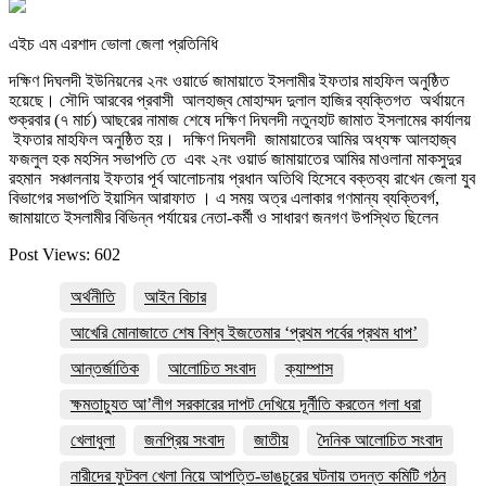
এইচ এম এরশাদ ভোলা জেলা প্রতিনিধি
দক্ষিণ দিঘলদী ইউনিয়নের ২নং ওয়ার্ডে জামায়াতে ইসলামীর ইফতার মাহফিল অনুষ্ঠিত
হয়েছে। সৌদি আরবের প্রবাসী আলহাজ্ব মোহাম্মদ দুলাল হাজির ব্যক্তিগত অর্থায়নে
শুক্রবার (৭ মার্চ) আছরের নামাজ শেষে দক্ষিণ দিঘলদী নতুনহাট জামাত ইসলামের কার্যালয়
ইফতার মাহফিল অনুষ্ঠিত হয়। দক্ষিণ দিঘলদী জামায়াতের আমির অধ্যক্ষ আলহাজ্ব
ফজলুল হক মহসিন সভাপতি তে এবং ২নং ওয়ার্ড জামায়াতের আমির মাওলানা মাকসুদুর
রহমান সঞ্চালনায় ইফতার পূর্ব আলোচনায় প্রধান অতিথি হিসেবে বক্তব্য রাখেন জেলা যুব
বিভাগের সভাপতি ইয়াসিন আরাফাত । এ সময় অত্র এলাকার গণমান্য ব্যক্তিবর্গ,
জামায়াতে ইসলামীর বিভিন্ন পর্যায়ের নেতা-কর্মী ও সাধারণ জনগণ উপস্থিত ছিলেন
Post Views:
602
অর্থনীতি
আইন বিচার
আখেরি মোনাজাতে শেষ বিশ্ব ইজতেমার ‘প্রথম পর্বের প্রথম ধাপ’
আন্তর্জাতিক
আলোচিত সংবাদ
ক্যাম্পাস
ক্ষমতাচ্যুত আ’লীগ সরকারের দাপট দেখিয়ে দূর্নীতি করতেন গলা ধরা
খেলাধুলা
জনপ্রিয় সংবাদ
জাতীয়
দৈনিক আলোচিত সংবাদ
নারীদের ফুটবল খেলা নিয়ে আপত্তি-ভাঙচুরের ঘটনায় তদন্ত কমিটি গঠন