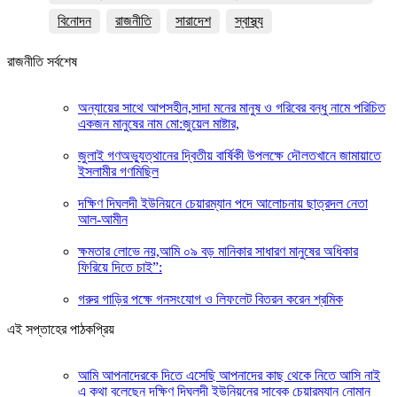
বিনোদন
রাজনীতি
সারাদেশ
স্বাস্থ্য
রাজনীতি সর্বশেষ
অন্যায়ের সাথে আপসহীন,সাদা মনের মানুষ ও গরিবের বন্ধু নামে পরিচিত
একজন মানুষের নাম মো:জুয়েল মাষ্টার,
জুলাই গণঅভ্যুত্থানের দ্বিতীয় বার্ষিকী উপলক্ষে দৌলতখানে জামায়াতে
ইসলামীর গণমিছিল
দক্ষিণ দিঘলদী ইউনিয়নে চেয়ারম্যান পদে আলোচনায় ছাত্রদল নেতা
আল-আমীন
ক্ষমতার লোভে নয়,আমি ০৯ বড় মানিকার সাধারণ মানুষের অধিকার
ফিরিয়ে দিতে চাই”:
গরুর গাড়ির পক্ষে গনসংযোগ ও লিফলেট বিতরন করেন শ্রমিক
এই সপ্তাহের পাঠকপ্রিয়
আমি আপনাদেরকে দিতে এসেছি আপনাদের কাছ থেকে নিতে আসি নাই
এ কথা বলেছেন দক্ষিণ দিঘলদী ইউনিয়নের সাবেক চেয়ারম্যান নোমান