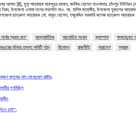
আসাদ রিন্টু, যুগ্ম আহ্বায়ক মাকসুদুর রহমান, জাকির হোসেন হাওলাদার, চাঁদপুর ইউনিয়ন (
নিরব, উপজেলা ওলামা দলের সভাপতি মাও. আ. হালিম জাহাঙ্গীর, উপজেলা যুবদলের আহ্বায়ক 
 উপজেলা ছাত্রদল আহ্বায়ক মো. মামুন হোসেন, তজুমদ্দিন সরকারি কলেজ ছাত্রদল আহ্বায়ক
র্বের প্রথম ধাপ’
আন্তর্জাতিক
আলোচিত সংবাদ
ক্যাম্পাস
ক্ষমতাচ্যুত
াঙচুরের ঘটনায় তদন্ত কমিটি গঠন
বিনোদন
রাজনীতি
সারাদেশ
স্বাস্থ্য
জন মানুষের নাম মো:জুয়েল মাষ্টার,
সলামীর গণমিছিল
-আমীন
দিতে চাই”: