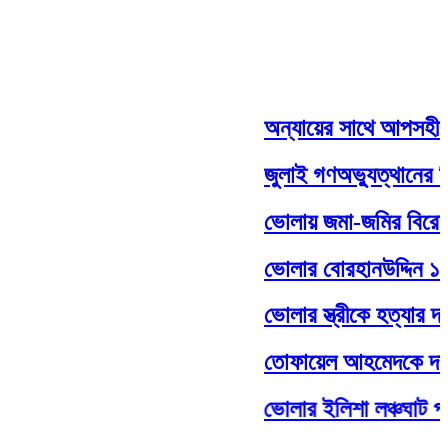
অন্যায়ের সাথে আপসহীন,সাদ
জুলাই গণঅভ্যুত্থানের দ্ব
ভোলায় জমা-জমির বিরোধ কেন্দ
ভোলার বোরহানউদ্দিন ১০ নং 
ভোলার স্ত্রীকে হত্যার দায়ে স
তোফায়েল আহমেদকে দাফন 
ভোলার ইলিশা লঞ্চঘাট পরিদর