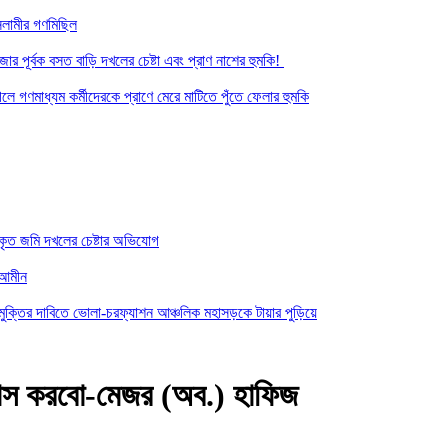
সলামীর গণমিছিল
র পূর্বক বসত বাড়ি দখলের চেষ্টা এবং প্রাণ নাশের হুমকি! ‎
ে গণমাধ্যম কর্মীদেরকে প্রাণে মেরে মাটিতে পুঁতে ফেলার হুমকি
কৃত জমি দখলের চেষ্টার অভিযোগ
-আমীন
ত মুক্তির দাবিতে ভোলা-চরফ্যাশন আঞ্চলিক মহাসড়কে টায়ার পুড়িয়ে
সবাস করবো-মেজর (অব.) হাফিজ