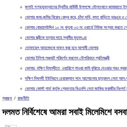
জুলাই গণঅভ্যুত্থানের দ্বিতীয় বার্ষিকী উপলক্ষে দৌলতখানে জামায়াতে ই
ভোলায় জমা-জমির বিরোধ কেন্দ্র করে, চাঁদা দাবি, বসত বাড়িতে ভাঙচুর ও জো
ভোলার বোরহানউদ্দিন ১০ নং কুতুবা ০৩ নং ওয়ার্ডে নিউজ সংগ্রহ করতে গেল
ভোলার স্ত্রীকে হত্যার দায়ে স্বামীর মৃত্যুদণ্ড
তোফায়েল আহমেদকে দাফন করা হবে আগামী ভোলায়
ভোলার ইলিশা লঞ্চঘাট পরিদর্শন করলেন নৌপরিবহন প্রতিমন্ত্রী
ভোলার দক্ষিণ দিঘলদীতে ওয়ারিশে পাওয়া জমি বুঝিয়ে দেওয়ার পরও ক্রয়
দক্ষিণ দিঘলদী ইউনিয়নে চেয়ারম্যান পদে আলোচনায় ছাত্রদল নেতা আল
ভোলায় কোস্ট গার্ড কর্তৃক গ্রেফতার বিএনপি নেতা জাকির ফরাজীর নিঃশর্
প্রচ্ছদ
/
রাজনীতি
দলমত নির্বিশেষে আমরা সবাই মিলেমিশে ব