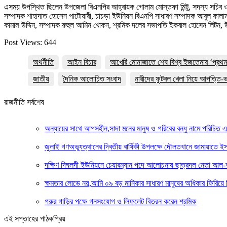
এসময় উপস্থিত ছিলেন উপজেলা বিএনপির আহ্বায়ক গোলাম মোস্তফা মিন্টু, সদস্য সচিব ওমর 
সম্পাদক শাহাদাত হোসেন পাটোয়ারী, চাচড়া ইউনিয়ন বিএনপি সাধারণ সম্পাদক আবুল কালাম 
কামাল উদ্দিন, সম্পাদক রুহুল আমিন খোকন, শ্রমিক দলের সভাপতি ইকবাল হোসেন লিটন,
Post Views:
644
অর্থনীতি
আইন বিচার
আখেরি মোনাজাতে শেষ বিশ্ব ইজতেমার ‘প্রথম প
জাতীয়
দৈনিক আলোচিত সংবাদ
নারীদের ফুটবল খেলা নিয়ে আপত্তি-ভ
রাজনীতি সর্বশেষ
অন্যায়ের সাথে আপসহীন,সাদা মনের মানুষ ও গরিবের বন্ধু নামে পরিচিত এক
জুলাই গণঅভ্যুত্থানের দ্বিতীয় বার্ষিকী উপলক্ষে দৌলতখানে জামায়াতে ই
দক্ষিণ দিঘলদী ইউনিয়নে চেয়ারম্যান পদে আলোচনায় ছাত্রদল নেতা আল
ক্ষমতার লোভে নয়,আমি ০৯ বড় মানিকার সাধারণ মানুষের অধিকার ফিরিয়ে 
গরুর গাড়ির পক্ষে গনসংযোগ ও লিফলেট বিতরন করেন শ্রমিক
এই সপ্তাহের পাঠকপ্রিয়