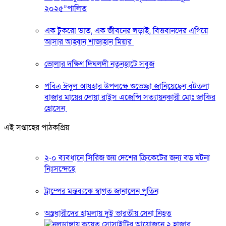
২০২৫”পালিত
এক টুকরো ভাত, এক জীবনের লড়াই, বিত্তবানদের এগিয়ে
আসার আহ্বান শাজাহান মিয়ার
ভোলার দক্ষিণ দিঘলদী নতুনহাটে সবুজ
পবিত্র ঈদুল আযহার উপলক্ষে শুভেচ্ছা জানিয়েছেন বটতলা
বাজার মায়ের দোয়া রাইস এজেন্সি সত্যায়নকারী মোঃ জাকির
হোসেন
এই সপ্তাহের পাঠকপ্রিয়
২-০ ব্যবধানে সিরিজ জয় দেশের ক্রিকেটের জন্য বড় ঘটনা
নিঃসন্দেহে
ট্রাম্পের মন্তব্যকে স্বাগত জানালেন পুতিন
অস্ত্রধারীদের হামলায় দুই ভারতীয় সেনা নিহত