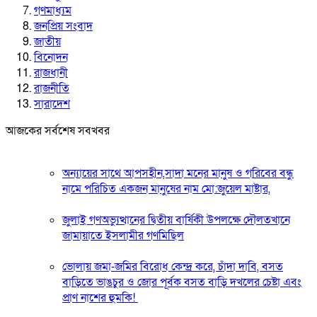
গণমাধ্যম
জনপ্রিয় সংবাদ
জাতীয়
বিনোদন
রাজধানী
রাজনীতি
সারাদেশ
আজকের সর্বশেষ সবখবর
অন্যায়ের সাথে আপসহীন,সাদা মনের মানুষ ও গরিবের বন্ধু
নামে পরিচিত একজন মানুষের নাম মো:জুয়েল মাষ্টার,
জুলাই গণঅভ্যুত্থানের দ্বিতীয় বার্ষিকী উপলক্ষে দৌলতখানে
জামায়াতে ইসলামীর গণমিছিল
ভোলায় জমা-জমির বিরোধ কেন্দ্র করে, চাঁদা দাবি, বসত
বাড়িতে ভাঙচুর ও জোর পূর্বক বসত বাড়ি দখলের চেষ্টা এবং
প্রাণ নাশের হুমকি! ‎