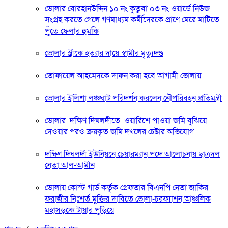
ভোলার বোরহানউদ্দিন ১০ নং কুতুবা ০৩ নং ওয়ার্ডে নিউজ
সংগ্রহ করতে গেলে গণমাধ্যম কর্মীদেরকে প্রাণে মেরে মাটিতে
পুঁতে ফেলার হুমকি
ভোলার স্ত্রীকে হত্যার দায়ে স্বামীর মৃত্যুদণ্ড
তোফায়েল আহমেদকে দাফন করা হবে আগামী ভোলায়
ভোলার ইলিশা লঞ্চঘাট পরিদর্শন করলেন নৌপরিবহন প্রতিমন্ত্রী
ভোলার দক্ষিণ দিঘলদীতে ওয়ারিশে পাওয়া জমি বুঝিয়ে
দেওয়ার পরও ক্রয়কৃত জমি দখলের চেষ্টার অভিযোগ
দক্ষিণ দিঘলদী ইউনিয়নে চেয়ারম্যান পদে আলোচনায় ছাত্রদল
নেতা আল-আমীন
ভোলায় কোস্ট গার্ড কর্তৃক গ্রেফতার বিএনপি নেতা জাকির
ফরাজীর নিঃশর্ত মুক্তির দাবিতে ভোলা-চরফ্যাশন আঞ্চলিক
মহাসড়কে টায়ার পুড়িয়ে