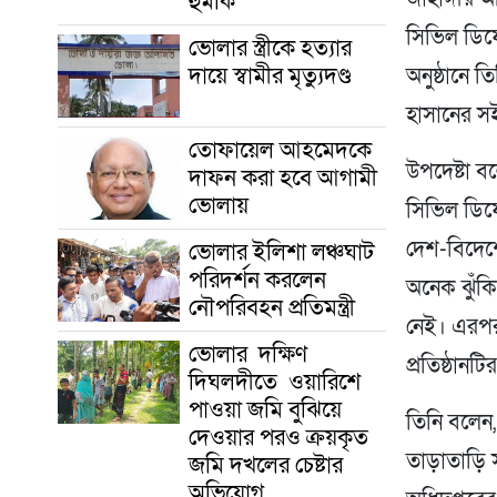
হুমকি
সিভিল ডিফে
ভোলার স্ত্রীকে হত্যার
দায়ে স্বামীর মৃত্যুদণ্ড
অনুষ্ঠানে ত
হাসানের স
তোফায়েল আহমেদকে
উপদেষ্টা বল
দাফন করা হবে আগামী
ভোলায়
সিভিল ডিফে
দেশ-বিদেশে
ভোলার ইলিশা লঞ্চঘাট
পরিদর্শন করলেন
অনেক ঝুঁকি
নৌপরিবহন প্রতিমন্ত্রী
নেই। এরপরও
ভোলার দক্ষিণ
প্রতিষ্ঠান
দিঘলদীতে ওয়ারিশে
পাওয়া জমি বুঝিয়ে
তিনি বলেন
দেওয়ার পরও ক্রয়কৃত
তাড়াতাড়ি স
জমি দখলের চেষ্টার
অভিযোগ