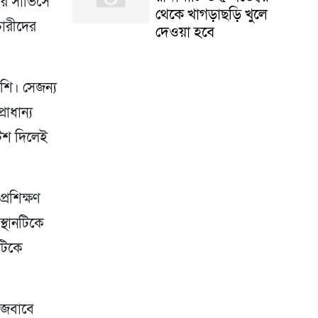
 সার্ভিসে
থেকে খাগড়াছড়ি খুলে
চারীদের
দেওয়া হবে
শি। সেজন্য
রাধান্য
োটিশ দিলেই
্রশিক্ষণ
স্থানটিকে
টিকে
র জবাবে