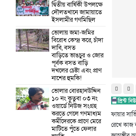
দ্বিতীয় বার্ষিকী উপলক্ষে
দৌলতখানে জামায়াতে
ইসলামীর গণমিছিল
ভোলায় জমা-জমির
বিরোধ কেন্দ্র করে, চাঁদা
দাবি, বসত
বাড়িতে ভাঙচুর ও জোর
পূর্বক বসত বাড়ি
দখলের চেষ্টা এবং প্রাণ
নাশের হুমকি! ‎
ভোলার বোরহানউদ্দিন
১০ নং কুতুবা ০৩ নং
ওয়ার্ডে নিউজ সংগ্রহ
করতে গেলে গণমাধ্যম
ফায়ার সার্ভ
কর্মীদেরকে প্রাণে মেরে
রেখে কাজ কর
মাটিতে পুঁতে ফেলার
জাহাঙ্গীর