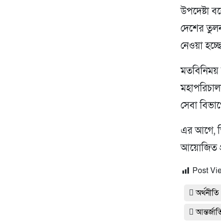
উপদেষ্টা ব
দেশের তুল
নেওয়া হচ্ছ
মতবিনিময় স
মহাপরিচালক 
সেবা বিভা
এর আগে, তি
আয়োজিত প্র
Post Vi
অর্থনীতি
আন্তর্জা