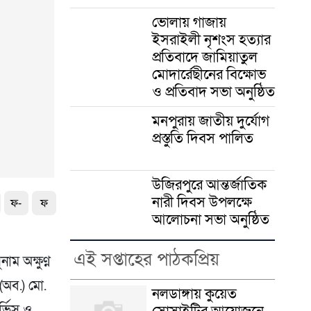
ভোলায় গাজায়
ইসরাইলী নৃশংস হত্যার
প্রতিবাদে জামিয়াতুল
মোদার্রেছীনের বিক্ষোভ
ও প্রতিবাদ সভা অনুষ্ঠিত
মনপুরায় জাতীয় দুর্যোগ
প্রস্তুতি দিবস পালিত
উজিরপুরে আন্তর্জাতিক
নারী দিবস উপলক্ষে
ফ-
ফ
আলোচনা সভা অনুষ্ঠিত
এই সপ্তাহের পাঠকপ্রিয়
াম অক্ষুণ্ণ
 (অব.) মো.
নলডাঙ্গায় কুয়েত
সোসাইটির আয়োজনে
্ভিস ও