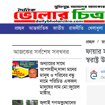
প্রচ্ছদ
আন্তর্জাতিক
জাতীয়
রাজনীতি
খেলাধুলা
প্রচ্ছদ
/
জ
ফায়ার স
আজকের সর্বশেষ সবখবর
স্বরাষ্ট্
অন্যায়ের সাথে
আপসহীন,সাদা মনের
ad
মানুষ ও গরিবের বন্ধু
Oc
নামে পরিচিত একজন
মানুষের নাম মো:জুয়েল
মাষ্টার,
জুলাই গণঅভ্যুত্থানের