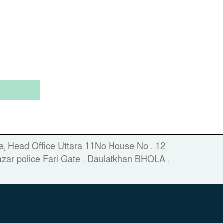
fice, Head Office Uttara 11No House No . 12
zar police Fari Gate . Daulatkhan BHOLA .