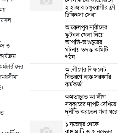
২ হাজার চক্ষুরোগীর ফ্রী
িময়
চিকিৎসা সেবা
র ফয়সল
আক্কেলপুর নারীদের
ফুটবল খেলা নিয়ে
আপত্তি-ভাঙচুরের
ভিস ও
ঘটনায় তদন্ত কমিটি
ার্যক্রম
গঠন
র্মচারীদের
আ.লীগের লিফলেট
বিতরণে ব্যস্ত সরকারি
 সময়সীমা
কর্মকর্তা
ে।
ক্ষমতাচ্যুত আ’লীগ
সরকারের দাপট দেখিয়ে
দূর্নীতি করতেন গলা ধরে
যত
১ নভেম্বর থেকে
রাঙ্গামাটি ও ৫ নভেম্বর