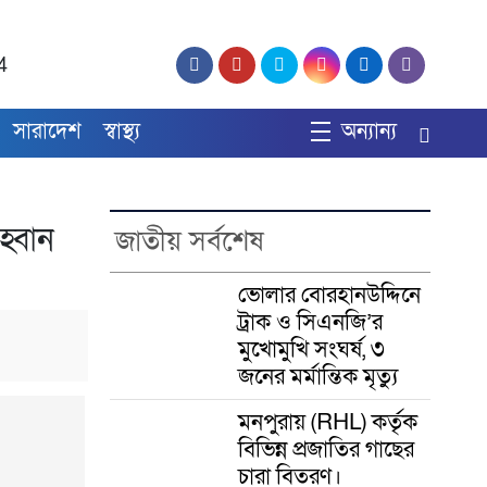
4
সারাদেশ
স্বাস্থ্য
অন্যান্য
হ্বান
জাতীয় সর্বশেষ
ভোলার বোরহানউদ্দিনে
ট্রাক ও সিএনজি’র
মুখোমুখি সংঘর্ষ, ৩
জনের মর্মান্তিক মৃত্যু
মনপুরায় (RHL) কর্তৃক
বিভিন্ন প্রজাতির গাছের
চারা বিতরণ।