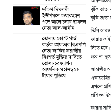
অধিদপ্তরে
দক্ষিণ দিঘলদী
ঝুঁকি ভাতা
ইউনিয়নে চেয়ারম্যান
ঝুঁকি ভাতা
পদে আলোচনায় ছাত্রদল
নেতা আল-আমীন
তিনি আরও 
ভোলায় কোস্ট গার্ড
ফায়ার ফাইট
কর্তৃক গ্রেফতার বিএনপি
দিতে হবে। 
নেতা জাকির ফরাজীর
নিঃশর্ত মুক্তির দাবিতে
হবে না, দুয়ে
ভোলা-চরফ্যাশন
আঞ্চলিক মহাসড়কে
জাহাঙ্গীর 
টায়ার পুড়িয়ে
একাডেমির জন
এখনো প্রশ
প্রশিক্ষণ
ফায়ার সার্