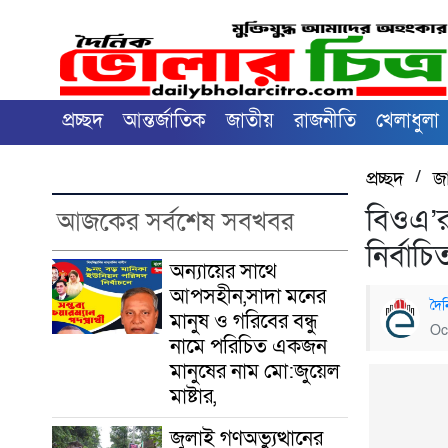
প্রচ্ছদ
আন্তর্জাতিক
জাতীয়
রাজনীতি
খেলাধুলা
প্রচ্ছদ
/
জ
বিওএ’র 
আজকের সর্বশেষ সবখবর
নির্বাচ
অন্যায়ের সাথে
আপসহীন,সাদা মনের
দৈ
মানুষ ও গরিবের বন্ধু
Oc
নামে পরিচিত একজন
মানুষের নাম মো:জুয়েল
মাষ্টার,
জুলাই গণঅভ্যুত্থানের