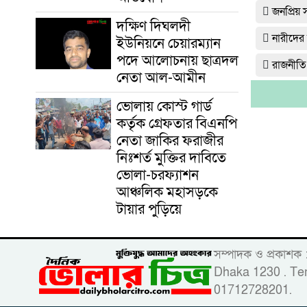
জনপ্রিয়
দক্ষিণ দিঘলদী
নারীদের
ইউনিয়নে চেয়ারম্যান
পদে আলোচনায় ছাত্রদল
রাজনীতি
নেতা আল-আমীন
ভোলায় কোস্ট গার্ড
কর্তৃক গ্রেফতার বিএনপি
নেতা জাকির ফরাজীর
নিঃশর্ত মুক্তির দাবিতে
ভোলা-চরফ্যাশন
আঞ্চলিক মহাসড়কে
টায়ার পুড়িয়ে
সম্পাদক ও প্রকাশক
Dhaka 1230 . Tem
01712728201.