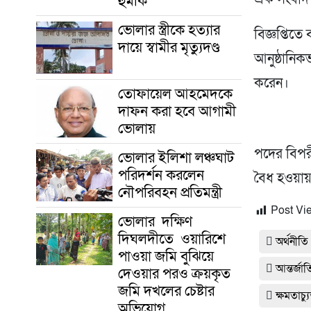
হুমকি
ভোলার স্ত্রীকে হত্যার
বিজ্ঞপ্তিত
দায়ে স্বামীর মৃত্যুদণ্ড
আনুষ্ঠানিক
করেন।
তোফায়েল আহমেদকে
দাফন করা হবে আগামী
ভোলায়
পদের বিপর
ভোলার ইলিশা লঞ্চঘাট
পরিদর্শন করলেন
বৈধ হওয়ায়
নৌপরিবহন প্রতিমন্ত্রী
Post Vi
ভোলার দক্ষিণ
দিঘলদীতে ওয়ারিশে
অর্থনীতি
পাওয়া জমি বুঝিয়ে
আন্তর্জা
দেওয়ার পরও ক্রয়কৃত
জমি দখলের চেষ্টার
ক্ষমতাচ
অভিযোগ