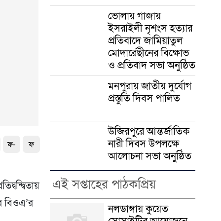
ভোলায় গাজায়
ইসরাইলী নৃশংস হত্যার
প্রতিবাদে জামিয়াতুল
মোদার্রেছীনের বিক্ষোভ
ও প্রতিবাদ সভা অনুষ্ঠিত
মনপুরায় জাতীয় দুর্যোগ
প্রস্তুতি দিবস পালিত
উজিরপুরে আন্তর্জাতিক
নারী দিবস উপলক্ষে
ফ-
ফ
আলোচনা সভা অনুষ্ঠিত
এই সপ্তাহের পাঠকপ্রিয়
্বন্দ্বিতায়
ার বিওএ’র
নলডাঙ্গায় কুয়েত
সোসাইটির আয়োজনে