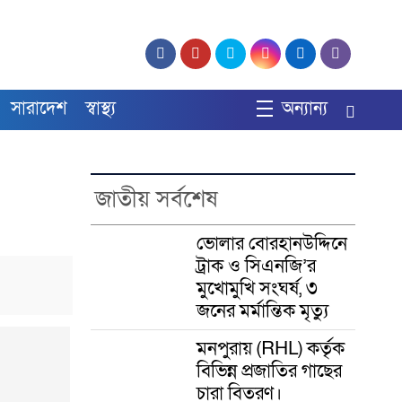
সারাদেশ
স্বাস্থ্য
অন্যান্য
জাতীয় সর্বশেষ
ভোলার বোরহানউদ্দিনে
ট্রাক ও সিএনজি’র
মুখোমুখি সংঘর্ষ, ৩
জনের মর্মান্তিক মৃত্যু
মনপুরায় (RHL) কর্তৃক
বিভিন্ন প্রজাতির গাছের
চারা বিতরণ।