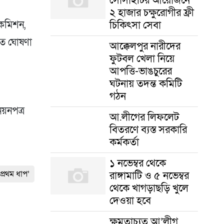
২ হাজার চক্ষুরোগীর ফ্রী
চিকিৎসা সেবা
 কমিশন,
চিত ঘোষণা
আক্কেলপুর নারীদের
ফুটবল খেলা নিয়ে
আপত্তি-ভাঙচুরের
ঘটনায় তদন্ত কমিটি
গঠন
য়নপত্র
আ.লীগের লিফলেট
বিতরণে ব্যস্ত সরকারি
কর্মকর্তা
১ নভেম্বর থেকে
রাঙ্গামাটি ও ৫ নভেম্বর
প্রথম ধাপ’
থেকে খাগড়াছড়ি খুলে
দেওয়া হবে
ক্ষমতাচ্যুত আ’লীগ