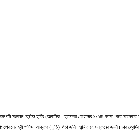
মহাজনপট্টি সংলগ্ন হোটেল হাবিব (আবাসিক) হোটেলের ৩য় তলার ১১৭নং কক্ষে থেকে তাদেরক
খোকনের স্ত্রী খাদিজা আক্তার (স্মৃতি) পিতা জলিল পন্ডিত (২ সন্তানের জননী) তার প্রেমিক স