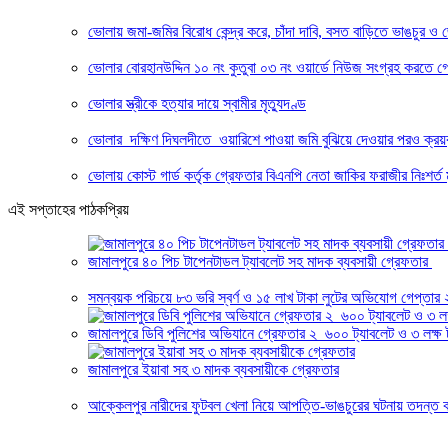
ভোলায় জমা-জমির বিরোধ কেন্দ্র করে, চাঁদা দাবি, বসত বাড়িতে ভাঙচুর ও জো
ভোলার বোরহানউদ্দিন ১০ নং কুতুবা ০৩ নং ওয়ার্ডে নিউজ সংগ্রহ করতে গেল
ভোলার স্ত্রীকে হত্যার দায়ে স্বামীর মৃত্যুদণ্ড
ভোলার দক্ষিণ দিঘলদীতে ওয়ারিশে পাওয়া জমি বুঝিয়ে দেওয়ার পরও ক্রয়
ভোলায় কোস্ট গার্ড কর্তৃক গ্রেফতার বিএনপি নেতা জাকির ফরাজীর নিঃশর্
এই সপ্তাহের পাঠকপ্রিয়
জামালপুরে ৪০ পিচ টাপেনটাডল ট্যাবলেট সহ মাদক ব্যবসায়ী গ্রেফতার
সমন্বয়ক পরিচয়ে ৮৩ ভরি স্বর্ণ ও ১৫ লাখ টাকা লুটের অভিযোগ গেপ্তার 
জামালপুরে ডিবি পুলিশের অভিযানে গ্রেফতার ২ ৬০০ ট্যাবলেট ও ৩ লক্ষ 
জামালপুরে ইয়াবা সহ ৩ মাদক ব্যবসায়ীকে গ্রেফতার
আক্কেলপুর নারীদের ফুটবল খেলা নিয়ে আপত্তি-ভাঙচুরের ঘটনায় তদন্ত 