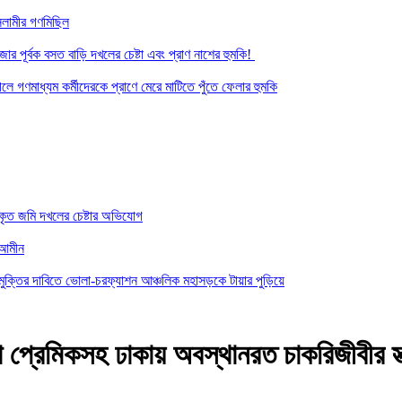
সলামীর গণমিছিল
র পূর্বক বসত বাড়ি দখলের চেষ্টা এবং প্রাণ নাশের হুমকি! ‎
ে গণমাধ্যম কর্মীদেরকে প্রাণে মেরে মাটিতে পুঁতে ফেলার হুমকি
কৃত জমি দখলের চেষ্টার অভিযোগ
-আমীন
ত মুক্তির দাবিতে ভোলা-চরফ্যাশন আঞ্চলিক মহাসড়কে টায়ার পুড়িয়ে
প্রেমিকসহ ঢাকায় অবস্থানরত চাকরিজীবীর স্