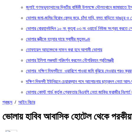
জুলাই গণঅভ্যুত্থানের দ্বিতীয় বার্ষিকী উপলক্ষে দৌলতখানে জামায়াতে ই
ভোলায় জমা-জমির বিরোধ কেন্দ্র করে, চাঁদা দাবি, বসত বাড়িতে ভাঙচুর ও জো
ভোলার বোরহানউদ্দিন ১০ নং কুতুবা ০৩ নং ওয়ার্ডে নিউজ সংগ্রহ করতে গেল
ভোলার স্ত্রীকে হত্যার দায়ে স্বামীর মৃত্যুদণ্ড
তোফায়েল আহমেদকে দাফন করা হবে আগামী ভোলায়
ভোলার ইলিশা লঞ্চঘাট পরিদর্শন করলেন নৌপরিবহন প্রতিমন্ত্রী
ভোলার দক্ষিণ দিঘলদীতে ওয়ারিশে পাওয়া জমি বুঝিয়ে দেওয়ার পরও ক্রয়
দক্ষিণ দিঘলদী ইউনিয়নে চেয়ারম্যান পদে আলোচনায় ছাত্রদল নেতা আল
ভোলায় কোস্ট গার্ড কর্তৃক গ্রেফতার বিএনপি নেতা জাকির ফরাজীর নিঃশর্
প্রচ্ছদ
/
আইন বিচার
ভোলায় হাবিব আবাসিক হোটেল থেকে পরকীয়া 