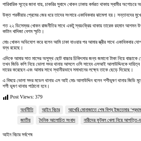
পারিবারিক সূত্রে জানা যায়, চাকরির সুবাদে খোকন ঢাকায় কর্মরত থাকায় স্বামীর অগোচরে 
উক্ত পরকীয়ার প্রেমের জের ধরে তাদের সংসারে একাধিকবার ঝামেলা হয়। সন্তানদের মুখের 
গত ২২ ডিসেম্বর খোকন রাজনীতির সাথে একটু স্বয়ংক্রিয় থাকায় তারেক রহমান আগমন উপ
কাটান খাদিজা বেগম স্মৃতি।
মোঃ খোকন অভিযোগ করে বলেন আমি ঢাকা যাওয়ার পর আমার স্ত্রীর সাথে একাধিকবার যো
বন্ধ রয়েছে।
এদিকে আমার সাত মাসের অসুস্থ ছোট বাচ্চার চিকিৎসার জন্য জমানো টাকা নিয়ে বাচ্চাকে
তখন জিডি কপি নিয়ে ভোলা সদর থানায় আসলে ওসি সাহেব এসআই আলাউদ্দিনকে দায়িত্ব 
দায়ের করেছেন এবং আমার সাথে স্থানীয়ভাবে সমাধানের লক্ষ্যে তাকে ছেড়ে দিয়েছে।
এ বিষয়ে ভোলা সদর মডেল থানার এস আই মোঃ আলাউদ্দিন বলেন শশীভূষণ থানার জিডি ম
শশী ভূষণ থানায় পাঠানো হবে।
Post Views:
379
অর্থনীতি
আইন বিচার
আখেরি মোনাজাতে শেষ বিশ্ব ইজতেমার ‘প্রথম প
জাতীয়
দৈনিক আলোচিত সংবাদ
নারীদের ফুটবল খেলা নিয়ে আপত্তি-ভ
আইন বিচার সর্বশেষ