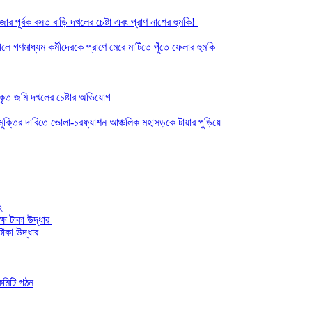
র পূর্বক বসত বাড়ি দখলের চেষ্টা এবং প্রাণ নাশের হুমকি! ‎
ে গণমাধ্যম কর্মীদেরকে প্রাণে মেরে মাটিতে পুঁতে ফেলার হুমকি
কৃত জমি দখলের চেষ্টার অভিযোগ
ত মুক্তির দাবিতে ভোলা-চরফ্যাশন আঞ্চলিক মহাসড়কে টায়ার পুড়িয়ে
২
টাকা উদ্ধার
কমিটি গঠন