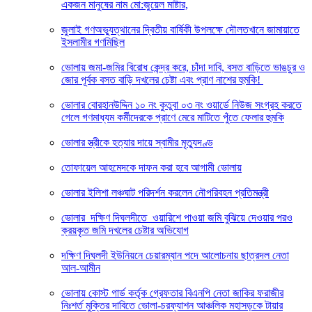
একজন মানুষের নাম মো:জুয়েল মাষ্টার,
জুলাই গণঅভ্যুত্থানের দ্বিতীয় বার্ষিকী উপলক্ষে দৌলতখানে জামায়াতে
ইসলামীর গণমিছিল
ভোলায় জমা-জমির বিরোধ কেন্দ্র করে, চাঁদা দাবি, বসত বাড়িতে ভাঙচুর ও
জোর পূর্বক বসত বাড়ি দখলের চেষ্টা এবং প্রাণ নাশের হুমকি! ‎
ভোলার বোরহানউদ্দিন ১০ নং কুতুবা ০৩ নং ওয়ার্ডে নিউজ সংগ্রহ করতে
গেলে গণমাধ্যম কর্মীদেরকে প্রাণে মেরে মাটিতে পুঁতে ফেলার হুমকি
ভোলার স্ত্রীকে হত্যার দায়ে স্বামীর মৃত্যুদণ্ড
তোফায়েল আহমেদকে দাফন করা হবে আগামী ভোলায়
ভোলার ইলিশা লঞ্চঘাট পরিদর্শন করলেন নৌপরিবহন প্রতিমন্ত্রী
ভোলার দক্ষিণ দিঘলদীতে ওয়ারিশে পাওয়া জমি বুঝিয়ে দেওয়ার পরও
ক্রয়কৃত জমি দখলের চেষ্টার অভিযোগ
দক্ষিণ দিঘলদী ইউনিয়নে চেয়ারম্যান পদে আলোচনায় ছাত্রদল নেতা
আল-আমীন
ভোলায় কোস্ট গার্ড কর্তৃক গ্রেফতার বিএনপি নেতা জাকির ফরাজীর
নিঃশর্ত মুক্তির দাবিতে ভোলা-চরফ্যাশন আঞ্চলিক মহাসড়কে টায়ার