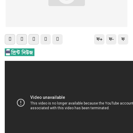
ফ+
ফ-
ফ