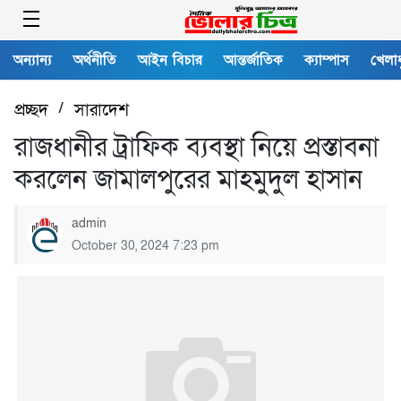
অন্যান্য
অর্থনীতি
আইন বিচার
আন্তর্জাতিক
ক্যাম্পাস
খেলাধ
প্রচ্ছদ
/
সারাদেশ
রাজধানীর ট্রাফিক ব্যবস্থা নিয়ে প্রস্তাবনা
করলেন জামালপুরের মাহমুদুল হাসান
admin
October 30, 2024 7:23 pm