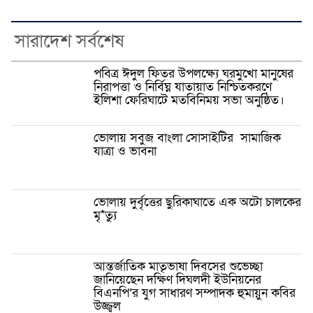
সারাদেশ সর্বশেষ
পবিত্র ঈদুল ফিতর উপলক্ষ্যে ঘরমুখো মানুষের
নিরাপত্তা ও নির্বিঘ্ন যাতায়াত নিশ্চিতকরণে
ইলিশা ফেরিঘাটে মতবিনিময় সভা অনুষ্ঠিত।
ভোলায় সবুজ বাংলা সোসাইটির সামাজিক
যাত্রা ও ভাবনা
ভোলায় দুর্বৃত্তের ছুরিকাঘাতে এক অটো চালকের
মৃ*ত্যু
আন্তর্জাতিক মাতৃভাষা দিবসের শুভেচ্ছা
জানিয়েছেন দক্ষিণ দিঘলদী ইউনিয়নের
বিএনপি’র যুগ সাধারণ সম্পাদক হুমায়ুন কবির
উজ্জ্বল