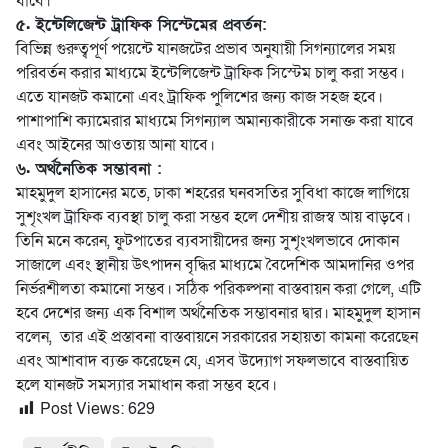
যাবে।
৫. ইন্টেলিজেন্ট ট্রাফিক সিস্টেমের প্রবর্তন:
বিভিন্ন গুরুত্বপূর্ণ পয়েন্টে যানজটের প্রভাব অনুযায়ী সিগন্যালের সময়
পরিবর্তন করার মাধ্যমে ইন্টেলিজেন্ট ট্রাফিক সিস্টেম চালু করা সম্ভব।
এতে যানজট কমানো এবং ট্রাফিক পুলিশের জন্য কাজ সহজ হবে।
পাশাপাশি ক্যামেরার মাধ্যমে সিগন্যাল অমান্যকারীকে সনাক্ত করা যাবে
এবং আইনের আওতায় আনা যাবে।
৬. অর্থনৈতিক সম্ভাবনা :
মাহমুদুল হাসানের মতে, ঢাকা শহরের ঘনবসতির সুবিধা কাজে লাগিয়ে
সুশৃংখল ট্রাফিক ব্যবস্থা চালু করা সম্ভব হলে দেশীয় রাজস্ব আয় বাড়বে।
তিনি মনে করেন, ফুটপাতের ব্যবসায়ীদের জন্য সুশৃংখলভাবে দোকান
সাজালে এবং স্থানীয় উৎপাদন বৃদ্ধির মাধ্যমে বৈদেশিক আমদানির ওপর
নির্ভরশীলতা কমানো সম্ভব। সঠিক পরিকল্পনা বাস্তবায়ন করা গেলে, এটি
হবে দেশের জন্য এক বিশাল অর্থনৈতিক সম্ভাবনার দ্বার। মাহমুদুল হাসান
বলেন, তার এই প্রস্তাবনা বাস্তবায়নে সরকারের সহায়তা কামনা করেছেন
এবং আশাবাদ ব্যক্ত করেছেন যে, এসব উদ্যোগ সফলভাবে বাস্তবায়িত
হলে যানজট সমস্যার সমাধান করা সম্ভব হবে।
Post Views:
629