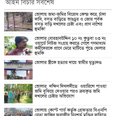
আইন বিচার সর্বশেষ
ভোলায় জমা-জমির বিরোধ কেন্দ্র করে, চাঁদা
দাবি, বসত বাড়িতে ভাঙচুর ও জোর পূর্বক
বসত বাড়ি দখলের চেষ্টা এবং প্রাণ নাশের
হুমকি! ‎
ভোলার বোরহানউদ্দিন ১০ নং কুতুবা ০৩ নং
ওয়ার্ডে নিউজ সংগ্রহ করতে গেলে গণমাধ্যম
কর্মীদেরকে প্রাণে মেরে মাটিতে পুঁতে ফেলার
হুমকি
ভোলার স্ত্রীকে হত্যার দায়ে স্বামীর মৃত্যুদণ্ড
ভোলার দক্ষিণ দিঘলদীতে ওয়ারিশে পাওয়া
জমি বুঝিয়ে দেওয়ার পরও ক্রয়কৃত জমি
দখলের চেষ্টার অভিযোগ
ভোলায় কোস্ট গার্ড কর্তৃক গ্রেফতার বিএনপি
নেতা জাকির ফরাজীর নিঃশর্ত মুক্তির দাবিতে