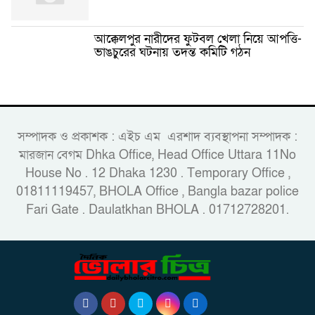
আক্কেলপুর নারীদের ফুটবল খেলা নিয়ে আপত্তি-
ভাঙচুরের ঘটনায় তদন্ত কমিটি গঠন
সম্পাদক ও প্রকাশক : এইচ এম এরশাদ ব্যবস্থাপনা সম্পাদক :
মারজান বেগম Dhka Office, Head Office Uttara 11No
House No . 12 Dhaka 1230 . Temporary Office ,
01811119457, BHOLA Office , Bangla bazar police
Fari Gate . Daulatkhan BHOLA . 01712728201.