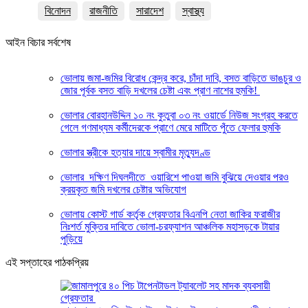
বিনোদন
রাজনীতি
সারাদেশ
স্বাস্থ্য
আইন বিচার সর্বশেষ
ভোলায় জমা-জমির বিরোধ কেন্দ্র করে, চাঁদা দাবি, বসত বাড়িতে ভাঙচুর ও
জোর পূর্বক বসত বাড়ি দখলের চেষ্টা এবং প্রাণ নাশের হুমকি! ‎
ভোলার বোরহানউদ্দিন ১০ নং কুতুবা ০৩ নং ওয়ার্ডে নিউজ সংগ্রহ করতে
গেলে গণমাধ্যম কর্মীদেরকে প্রাণে মেরে মাটিতে পুঁতে ফেলার হুমকি
ভোলার স্ত্রীকে হত্যার দায়ে স্বামীর মৃত্যুদণ্ড
ভোলার দক্ষিণ দিঘলদীতে ওয়ারিশে পাওয়া জমি বুঝিয়ে দেওয়ার পরও
ক্রয়কৃত জমি দখলের চেষ্টার অভিযোগ
ভোলায় কোস্ট গার্ড কর্তৃক গ্রেফতার বিএনপি নেতা জাকির ফরাজীর
নিঃশর্ত মুক্তির দাবিতে ভোলা-চরফ্যাশন আঞ্চলিক মহাসড়কে টায়ার
পুড়িয়ে
এই সপ্তাহের পাঠকপ্রিয়