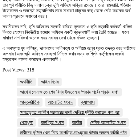
তার পূর্ব পরিচিত কিছু দালাল চক্র ভূমি অফিসে সক্রিয় রয়েছে। তারা নামজারি, খতিয়ান
উত্তোলন ও তদন্তে সহযোগিতার নামে সাধারণ মানুষের কাছ থেকে মোটা অংকের অর্থ
আদান-প্রদানে সহায়তা করে।
স্থানীয়দের দাবি, ভূমি অফিসের সহকারী রাজিয়া সুলতানা ও ভূমি সহকারী কর্মকর্তা খালিদা
বিনতে হোসেন নিকটাত্মীয় হওয়ায় অফিসে একটি প্রভাবশালী বলয় তৈরি হয়েছে। ফলে
সাধারণ নাগরিকরা অনেক সময় ন্যায্য সেবা থেকে বঞ্চিত হচ্ছেন।
এ অবস্থায় ঘুষ বাণিজ্য, দালালদের আধিপত্য ও অনিয়ম বন্ধে দ্রুত তদন্ত করে দায়ীদের
অপসারণ এবং ভূমি অফিসে স্বচ্ছতা নিশ্চিত করার জন্য সংশ্লিষ্ট কর্তৃপক্ষের জরুরি
হস্তক্ষেপ কামনা করেছেন এলাকাবাসী।
Post Views:
318
অর্থনীতি
আইন বিচার
আখেরি মোনাজাতে শেষ বিশ্ব ইজতেমার ‘প্রথম পর্বের প্রথম ধাপ’
আন্তর্জাতিক
আলোচিত সংবাদ
ক্যাম্পাস
ক্ষমতাচ্যুত আ’লীগ সরকারের দাপট দেখিয়ে দূর্নীতি করতেন গলা ধরা
খেলাধুলা
জনপ্রিয় সংবাদ
জাতীয়
দৈনিক আলোচিত সংবাদ
নারীদের ফুটবল খেলা নিয়ে আপত্তি-ভাঙচুরের ঘটনায় তদন্ত কমিটি গঠন