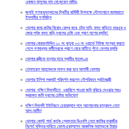
একজন মানুষের নাম মো:জুয়েল মাষ্টার,
জুলাই গণঅভ্যুত্থানের দ্বিতীয় বার্ষিকী উপলক্ষে দৌলতখানে জামায়াতে
ইসলামীর গণমিছিল
ভোলায় জমা-জমির বিরোধ কেন্দ্র করে, চাঁদা দাবি, বসত বাড়িতে ভাঙচুর ও
জোর পূর্বক বসত বাড়ি দখলের চেষ্টা এবং প্রাণ নাশের হুমকি! ‎
ভোলার বোরহানউদ্দিন ১০ নং কুতুবা ০৩ নং ওয়ার্ডে নিউজ সংগ্রহ করতে
গেলে গণমাধ্যম কর্মীদেরকে প্রাণে মেরে মাটিতে পুঁতে ফেলার হুমকি
ভোলার স্ত্রীকে হত্যার দায়ে স্বামীর মৃত্যুদণ্ড
তোফায়েল আহমেদকে দাফন করা হবে আগামী ভোলায়
ভোলার ইলিশা লঞ্চঘাট পরিদর্শন করলেন নৌপরিবহন প্রতিমন্ত্রী
ভোলার দক্ষিণ দিঘলদীতে ওয়ারিশে পাওয়া জমি বুঝিয়ে দেওয়ার পরও
ক্রয়কৃত জমি দখলের চেষ্টার অভিযোগ
দক্ষিণ দিঘলদী ইউনিয়নে চেয়ারম্যান পদে আলোচনায় ছাত্রদল নেতা
আল-আমীন
ভোলায় কোস্ট গার্ড কর্তৃক গ্রেফতার বিএনপি নেতা জাকির ফরাজীর
নিঃশর্ত মুক্তির দাবিতে ভোলা-চরফ্যাশন আঞ্চলিক মহাসড়কে টায়ার